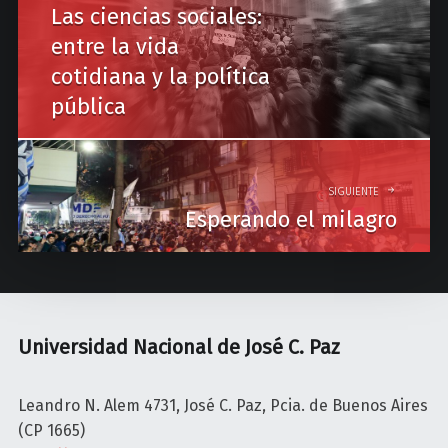
Las ciencias sociales:
s
entre la vida
t
cotidiana y la política
n
pública
a
v
i
SIGUIENTE
Esperando el milagro
g
a
t
i
Universidad Nacional de José C. Paz
o
n
Leandro N. Alem 4731, José C. Paz, Pcia. de Buenos Aires
(CP 1665)