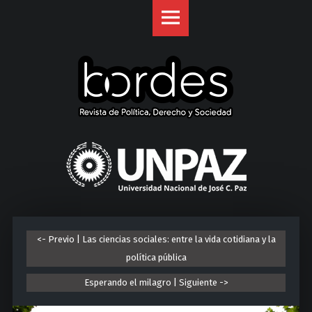
Revista
S
Bordes
k
site
i
navigation
p
t
o
c
o
U
n
n
t
i
e
v
n
e
t
r
<- Previo | Las ciencias sociales: entre la vida cotidiana y la
s
política pública
i
d
Esperando el milagro | Siguiente ->
a