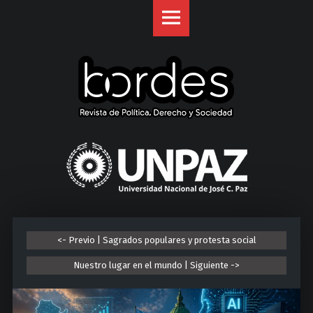
Revista
S
Bordes
k
site
i
navigation
p
t
o
c
o
U
n
n
t
i
e
v
n
e
t
r
<- Previo | Sagrados populares y protesta social
s
i
Nuestro lugar en el mundo | Siguiente ->
d
a