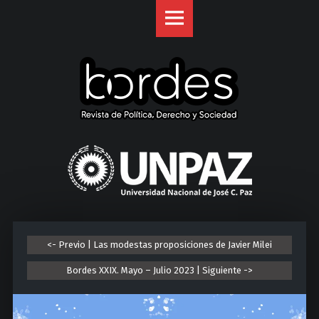
Revista
S
Bordes
k
site
i
navigation
p
t
o
c
o
U
n
n
t
i
e
v
n
e
t
r
<- Previo | Las modestas proposiciones de Javier Milei
s
i
Bordes XXIX. Mayo – Julio 2023 | Siguiente ->
d
a