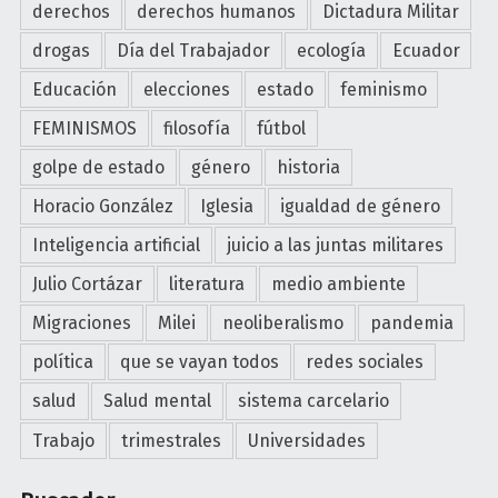
p
r
derechos
derechos humanos
Dictadura Militar
a
o
drogas
Día del Trabajador
ecología
Ecuador
r
-
a
Educación
elecciones
estado
feminismo
a
l
r
FEMINISMOS
filosofía
fútbol
e
t
e
golpe de estado
género
historia
e
r
f
Horacio González
Iglesia
igualdad de género
a
a
Inteligencia artificial
juicio a las juntas militares
J
c
u
Julio Cortázar
literatura
medio ambiente
t
l
o
Migraciones
Milei
neoliberalismo
pandemia
i
"
o
política
que se vayan todos
redes sociales
C
salud
Salud mental
sistema carcelario
o
Trabajo
trimestrales
Universidades
r
t