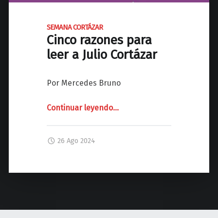
C
o
r
SEMANA CORTÁZAR
Cinco razones para
t
á
leer a Julio Cortázar
z
a
Por Mercedes Bruno
r
y
Continuar leyendo
"
…
l
S
a
E
m
26 Ago 2024
M
i
A
s
N
c
A
e
C
l
O
á