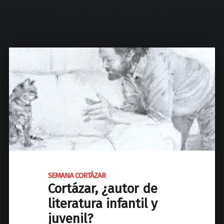
d
DSFDSFDSFFSDFDSSDFDSFDSFSDFS
N
a
DF
c
i
o
n
a
l
d
e
J
o
s
SEMANA CORTÁZAR
é
Cortázar, ¿autor de
C
literatura infantil y
P
a
juvenil?