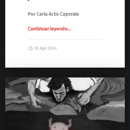
z
Por Carla Actis Caporale
Continuar leyendo
"
…
S
E
30 Ago 2024
M
A
N
A
C
O
R
T
Á
Z
A