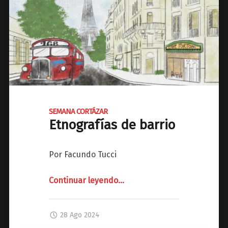
l
R
i
T
t
Á
e
Z
r
A
a
R
t
C
u
o
r
n
SEMANA CORTÁZAR
a
Etnografías de barrio
t
i
i
n
n
f
Por Facundo Tucci
u
a
i
n
Continuar leyendo
"
…
d
t
S
a
i
E
d
28 Ago 2024
l
M
d