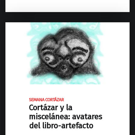
y
A
e
j
N
l
u
A
a
v
C
s
e
O
f
n
R
i
i
T
c
l
Á
c
?
Z
i
"
A
o
R
n
E
e
t
s
n
SEMANA CORTÁZAR
"
Cortázar y la
o
g
miscelánea: avatares
r
del libro-artefacto
a