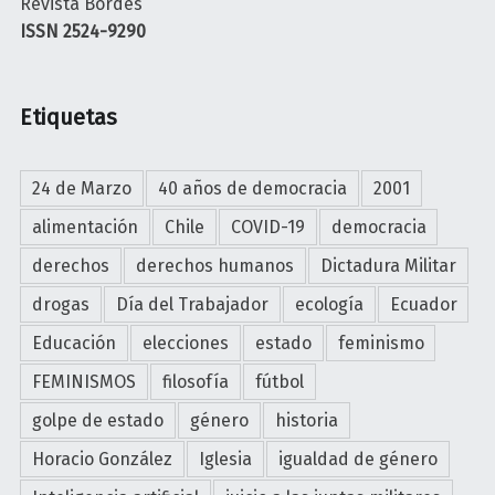
Revista Bordes
N
s
n
ISSN 2524-9290
T
J
p
A
u
o
S
n
r
Etiquetas
L
t
l
a
a
o
j
s
s
24 de Marzo
40 años de democracia
2001
u
:
c
s
alimentación
Chile
COVID-19
democracia
r
e
t
e
derechos
derechos humanos
Dictadura Militar
n
i
p
t
drogas
Día del Trabajador
ecología
Ecuador
c
r
r
i
Educación
elecciones
estado
feminismo
e
o
a
s
s
FEMINISMOS
filosofía
fútbol
c
e
c
o
golpe de estado
género
historia
n
l
m
t
Horacio González
Iglesia
igualdad de género
a
o
a
n