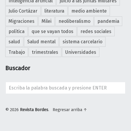
Inteligencia artificial
juicio a las juntas militares
e
c
d
s
Julio Cortázar
literatura
medio ambiente
i
e
c
o
s
Migraciones
Milei
neoliberalismo
pandemia
e
n
t
n
política
que se vayan todos
redes sociales
e
i
a
s
salud
Salud mental
sistema carcelario
n
p
,
o
Trabajo
trimestrales
Universidades
o
d
s
l
i
d
Buscador
í
s
e
t
p
d
i
u
Search
e
c
t
t
a
a
e
"
s
n
© 2026
Revista Bordes
.
Regresar arriba ↑
y
c
U
t
i
n
r
ó
i