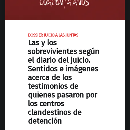
t
u
i
O
a
n
A
r
a
L
e
s
A
n
DOSSIER JUICIO A LAS JUNTAS
,
S
t
Las y los
a
J
a
sobrevivientes según
4
U
a
0
el diario del juicio.
N
ñ
a
T
Sentidos e imágenes
o
ñ
A
s
acerca de los
o
S
"
testimonios de
C
s
r
quienes pasaron por
l
í
u
los centros
m
z
clandestinos de
e
"
detención
n
e