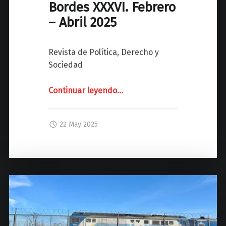
Bordes XXXVI. Febrero
X
"
X
– Abril 2025
V
I
Revista de Política, Derecho y
I
Sociedad
.
M
Continuar leyendo
"
…
a
T
y
R
o
22 May 2025
I
–
M
J
E
u
S
l
T
i
R
o
A
2
L
0