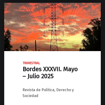
2
T
0
R
2
A
6
L
B
"
o
r
d
e
s
X
TRIMESTRAL
Bordes XXXVII. Mayo
X
X
– Julio 2025
V
I
Revista de Política, Derecho y
I
Sociedad
I
.