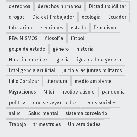
m
derechos
derechos humanos
Dictadura Militar
b
drogas
Día del Trabajador
ecología
Ecuador
r
e
Educación
elecciones
estado
feminismo
2
FEMINISMOS
filosofía
fútbol
0
2
golpe de estado
género
historia
3
Horacio González
Iglesia
igualdad de género
–
Inteligencia artificial
juicio a las juntas militares
E
n
Julio Cortázar
literatura
medio ambiente
e
Migraciones
Milei
neoliberalismo
pandemia
r
o
política
que se vayan todos
redes sociales
2
salud
Salud mental
sistema carcelario
0
Trabajo
trimestrales
Universidades
2
4