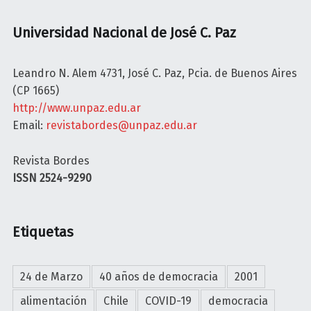
l
E
2
S
Universidad Nacional de José C. Paz
B
0
o
2
Leandro N. Alem 4731, José C. Paz, Pcia. de Buenos Aires
r
4
(CP 1665)
d
"
http://www.unpaz.edu.ar
e
Email:
revistabordes@unpaz.edu.ar
s
X
Revista Bordes
X
ISSN 2524-9290
X
I
.
Etiquetas
N
o
v
24 de Marzo
40 años de democracia
2001
i
e
alimentación
Chile
COVID-19
democracia