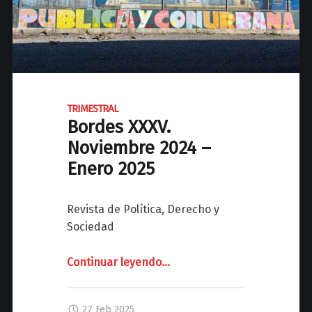
B
2
o
5
r
"
d
e
s
X
TRIMESTRAL
Bordes XXXV.
X
X
Noviembre 2024 –
V
Enero 2025
I
.
Revista de Política, Derecho y
F
Sociedad
e
b
Continuar leyendo
"
…
r
e
T
r
R
27 Feb 2025