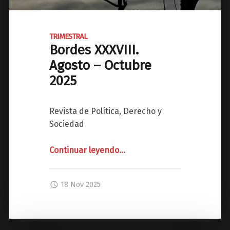
e
s
X
TRIMESTRAL
Bordes XXXVIII.
L
.
Agosto – Octubre
F
2025
e
b
Revista de Política, Derecho y
r
Sociedad
e
r
Continuar leyendo
"
…
o
–
T
A
R
18 Nov 2025
b
I
r
M
i
E
l
S