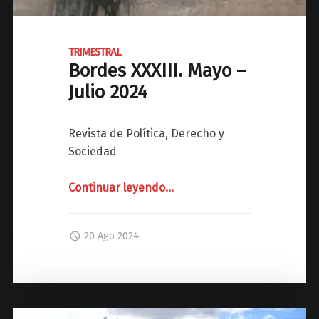
r
e
o
s
2
X
TRIMESTRAL
0
Bordes XXXIII. Mayo –
X
2
X
Julio 2024
5
I
"
V
Revista de Política, Derecho y
.
Sociedad
A
g
Continuar leyendo
"
…
o
T
s
R
t
20 Ago 2024
I
o
M
–
E
O
S
c
T