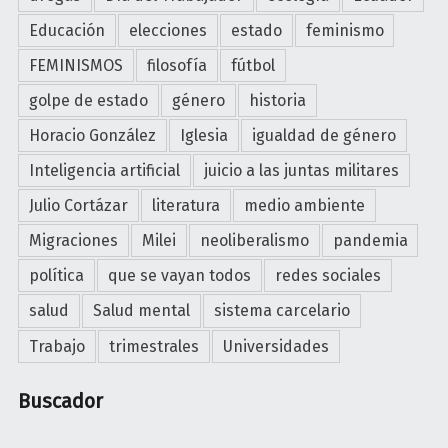
B
a
Educación
elecciones
estado
feminismo
I
s
O
FEMINISMOS
filosofía
fútbol
r
"
o
golpe de estado
género
historia
j
Horacio González
Iglesia
igualdad de género
a
Inteligencia artificial
juicio a las juntas militares
s
"
Julio Cortázar
literatura
medio ambiente
Migraciones
Milei
neoliberalismo
pandemia
política
que se vayan todos
redes sociales
salud
Salud mental
sistema carcelario
Trabajo
trimestrales
Universidades
Buscador