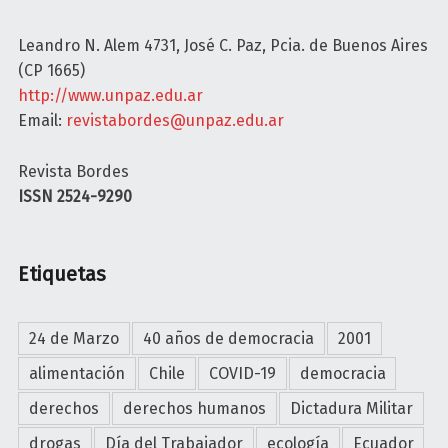
S
I
I
Leandro N. Alem 4731, José C. Paz, Pcia. de Buenos Aires
A
N
(CP 1665)
E
U
http://www.unpaz.edu.ar
s
O
Email:
revistabordes@unpaz.edu.ar
a
S
s
O
Revista Bordes
d
C
ISSN 2524-9290
e
A
l
M
g
I
Etiquetas
a
N
d
O
a
A
24 de Marzo
40 años de democracia
2001
s
L
l
alimentación
Chile
COVID-19
democracia
C
í
A
derechos
derechos humanos
Dictadura Militar
n
M
drogas
Día del Trabajador
ecología
Ecuador
e