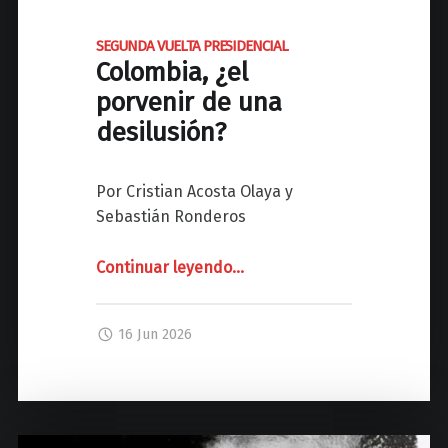
O
SEGUNDA VUELTA PRESIDENCIAL
M
Colombia, ¿el
B
porvenir de una
I
desilusión?
A
L
a
Por Cristian Acosta Olaya y
t
Sebastián Ronderos
r
a
Continuar leyendo
"
…
n
s
S
i
E
16 Jun 2026
c
G
i
U
ó
N
n
D
i
A