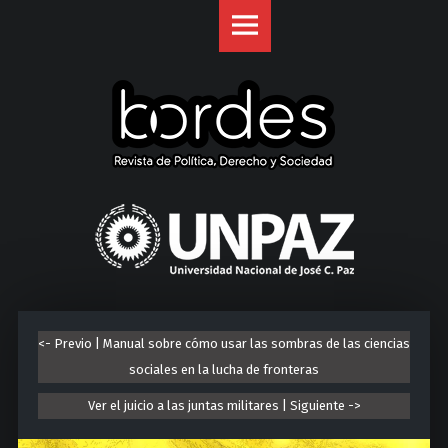
Revista
S
Bordes
k
site
i
navigation
p
t
o
c
o
U
n
n
t
i
e
v
n
e
t
r
<- Previo | Manual sobre cómo usar las sombras de las ciencias
s
sociales en la lucha de fronteras
i
d
Ver el juicio a las juntas militares | Siguiente ->
a