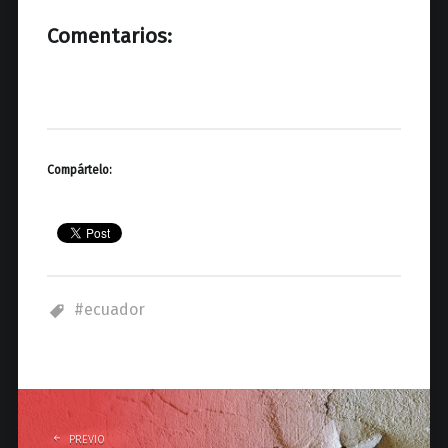
Comentarios:
Compártelo:
ecuador
P
o
PREVIO