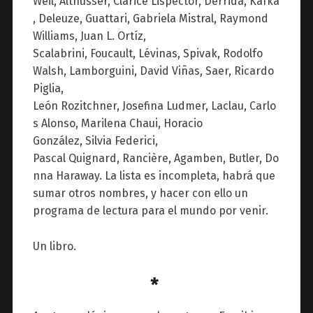
Weil, Althusser, Clarice Lispector, Derrida, Kafka
, Deleuze, Guattari, Gabriela Mistral, Raymond
Williams, Juan L. Ortíz,
Scalabrini, Foucault, Lévinas, Spivak, Rodolfo
Walsh, Lamborguini, David Viñas, Saer, Ricardo
Piglia,
León Rozitchner, Josefina Ludmer, Laclau, Carlo
s Alonso, Marilena Chaui, Horacio
González, Silvia Federici,
Pascal Quignard, Ranci
è
re, Agamben, Butler, Do
nna Haraway. La lista es incompleta, habrá que
sumar otros nombres, y hacer con ello un
programa de lectura para el mundo por venir.
Un libro.
*