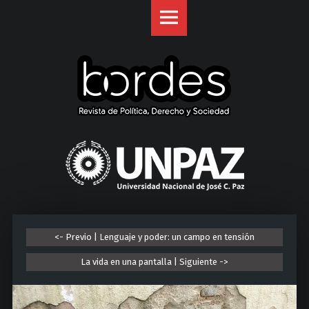
Revista
S
Bordes
k
site
i
navigation
p
t
o
c
o
U
n
n
t
i
e
v
n
e
t
r
<- Previo | Lenguaje y poder: un campo en tensión
s
i
La vida en una pantalla | Siguiente ->
d
a