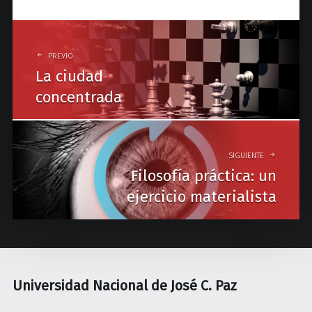
P
o
PREVIO
La ciudad
s
concentrada
t
n
a
SIGUIENTE
Filosofía práctica: un
v
ejercicio materialista
i
g
a
t
Universidad Nacional de José C. Paz
i