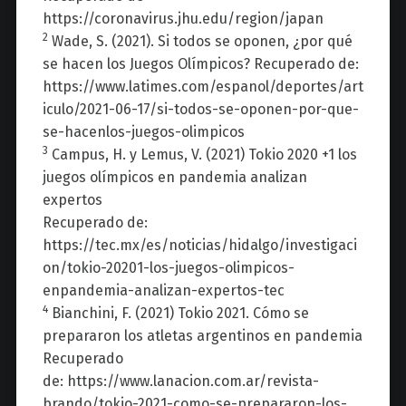
https://coronavirus.jhu.edu/region/japan
2
Wade, S. (2021). Si todos se oponen, ¿por qué
se hacen los Juegos Olímpicos? Recuperado de:
https://www.latimes.com/espanol/deportes/art
iculo/2021-06-17/si-todos-se-oponen-por-que-
se-hacenlos-juegos-olimpicos
3
Campus, H. y Lemus, V. (2021) Tokio 2020 +1 los
juegos olímpicos en pandemia analizan
expertos
Recuperado de:
https://tec.mx/es/noticias/hidalgo/investigaci
on/tokio-20201-los-juegos-olimpicos-
enpandemia-analizan-expertos-tec
4
Bianchini, F. (2021) Tokio 2021. Cómo se
prepararon los atletas argentinos en pandemia
Recuperado
de: https://www.lanacion.com.ar/revista-
brando/tokio-2021-como-se-prepararon-los-