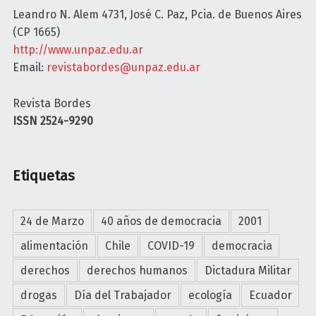
o
Leandro N. Alem 4731, José C. Paz, Pcia. de Buenos Aires
(CP 1665)
n
http://www.unpaz.edu.ar
Email:
revistabordes@unpaz.edu.ar
Revista Bordes
ISSN 2524-9290
Etiquetas
24 de Marzo
40 años de democracia
2001
alimentación
Chile
COVID-19
democracia
derechos
derechos humanos
Dictadura Militar
drogas
Día del Trabajador
ecología
Ecuador