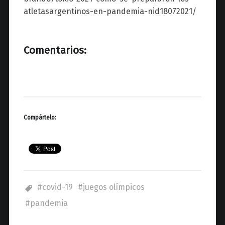
atletasargentinos-en-pandemia-nid18072021/
Comentarios:
Compártelo:
covid-19
juegos olímpicos
pandemia