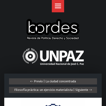
Revista
S
Bordes
k
site
i
navigation
p
t
o
c
o
U
n
n
t
i
e
v
n
e
t
r
<- Previo | La ciudad concentrada
s
i
Filosofía práctica: un ejercicio materialista | Siguiente ->
d
a