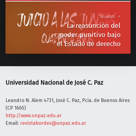
a
v
SIGUIENTE
La reasunción del
i
poder punitivo bajo
g
el Estado de derecho
a
t
i
o
Universidad Nacional de José C. Paz
n
Leandro N. Alem 4731, José C. Paz, Pcia. de Buenos Aires
(CP 1665)
http://www.unpaz.edu.ar
Email:
revistabordes@unpaz.edu.ar