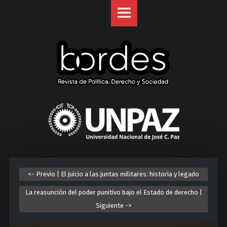
Revista
S
Bordes
k
site
i
navigation
p
t
o
c
o
U
n
n
t
i
e
v
n
e
t
r
<- Previo | El juicio a las juntas militares: historia y legado
s
i
La reasunción del poder punitivo bajo el Estado de derecho |
d
Siguiente ->
a