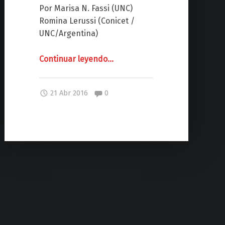
Por Marisa N. Fassi (UNC)
Romina Lerussi (Conicet /
UNC/Argentina)
Continuar leyendo
"
…
D
Í
Comentarios:
21 Abr 2016
0
A
D
E
L
T
R
A
B
A
J
A