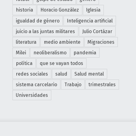
n
historia
Horacio González
Iglesia
z
igualdad de género
Inteligencia artificial
a
"
juicio a las juntas militares
Julio Cortázar
literatura
medio ambiente
Migraciones
Milei
neoliberalismo
pandemia
política
que se vayan todos
redes sociales
salud
Salud mental
sistema carcelario
Trabajo
trimestrales
Universidades