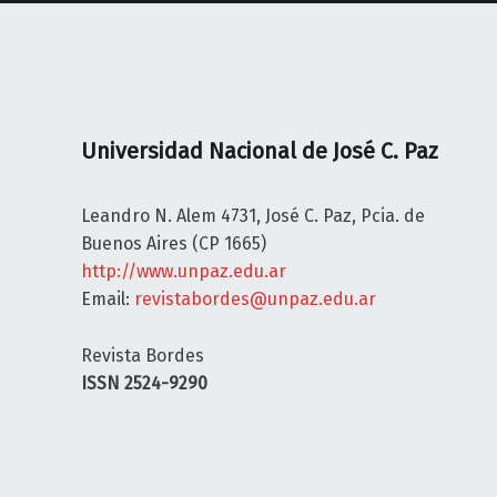
J
A
D
O
R
L
Universidad Nacional de José C. Paz
o
s
Leandro N. Alem 4731, José C. Paz, Pcia. de
u
Buenos Aires (CP 1665)
s
http://www.unpaz.edu.ar
o
Email:
revistabordes@unpaz.edu.ar
s
d
Revista Bordes
e
ISSN 2524-9290
l
a
C
o