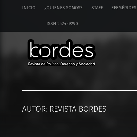
Revista
S
INICIO
¿QUIENES SOMOS?
STAFF
EFEMÉRIDES
Bordes
k
site
i
ISSN 2524-9290
navigation
p
t
o
c
o
n
t
e
n
t
AUTOR:
REVISTA BORDES