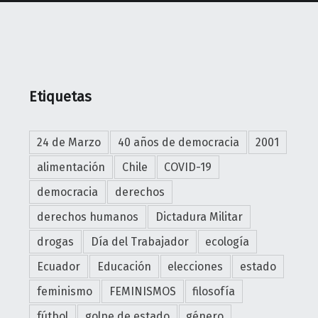
O
R
A
s
u
Etiquetas
i
m
a
24 de Marzo
40 años de democracia
2001
g
alimentación
Chile
COVID-19
e
n
democracia
derechos
y
derechos humanos
Dictadura Militar
s
drogas
Día del Trabajador
ecología
e
m
Ecuador
Educación
elecciones
estado
e
feminismo
FEMINISMOS
filosofía
j
a
fútbol
golpe de estado
género