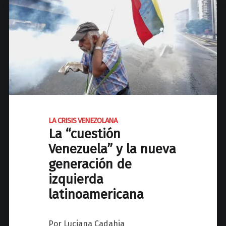
A
"
Y
E
C
O
N
O
M
Í
LA CRISIS VENEZOLANA
A
La “cuestión
P
Venezuela” y la nueva
R
generación de
O
L
izquierda
a
latinoamericana
l
ó
g
Por Luciana Cadahia