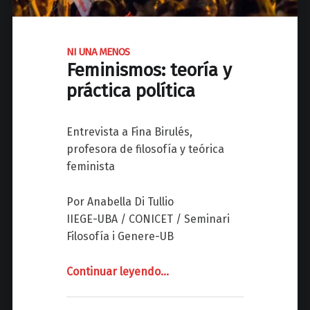
e
b
l
a
a
a
n
t
t
t
e
NI UNA MENOS
i
Feminismos: teoría y
e
d
n
s
e
práctica política
o
r
e
a
e
s
m
Entrevista a Fina Birulés,
l
t
e
profesora de filosofía y teórica
a
r
r
feminista
c
a
i
i
t
c
Por Anabella Di Tullio
o
e
a
IIEGE-UBA / CONICET / Seminari
n
g
n
Filosofía i Genere-UB
e
i
a
s
a
"
Continuar leyendo
"
…
e
s
N
n
e
I