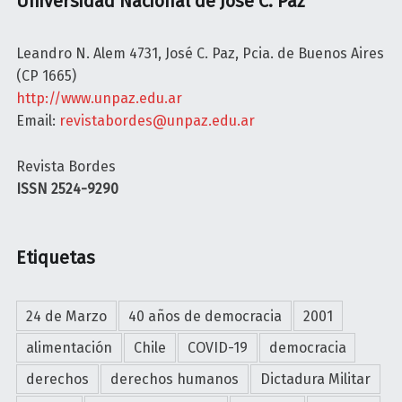
Universidad Nacional de José C. Paz
Y
l
A
M
Leandro N. Alem 4731, José C. Paz, Pcia. de Buenos Aires
M
E
(CP 1665)
É
R
http://www.unpaz.edu.ar
R
C
Email:
revistabordes@unpaz.edu.ar
I
O
C
S
Revista Bordes
A
U
ISSN 2524-9290
L
R
A
.
T
E
Etiquetas
I
n
N
t
A
r
24 de Marzo
40 años de democracia
2001
L
e
a
alimentación
Chile
COVID-19
democracia
l
c
a
derechos
derechos humanos
Dictadura Militar
r
a