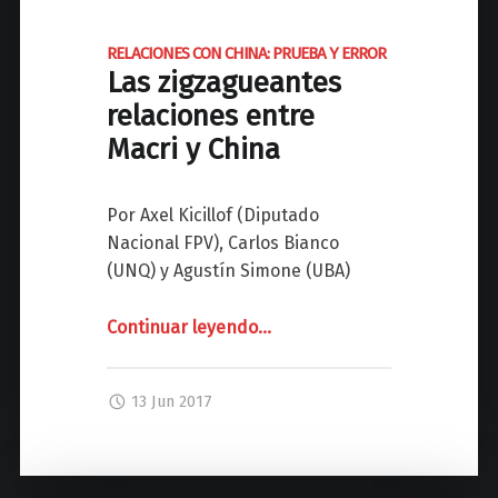
L
í
A
t
RELACIONES CON CHINA: PRUEBA Y ERROR
N
i
Las zigzagueantes
A
c
L
relaciones entre
a
a
Macri y China
e
“
c
c
o
Por Axel Kicillof (Diputado
u
n
Nacional FPV), Carlos Bianco
e
ó
(UNQ) y Agustín Simone (UBA)
s
m
t
i
Continuar leyendo
"
…
i
c
ó
R
a
n
E
13 Jun 2017
"
V
L
e
A
n
C
I