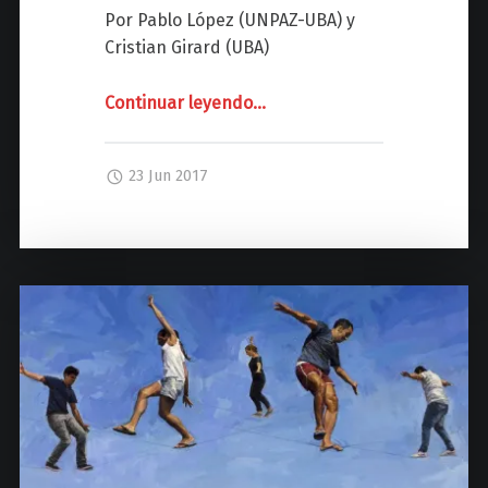
z
Por Pablo López (UNPAZ-UBA) y
Cristian Girard (UBA)
Continuar leyendo
"
…
D
E
23 Jun 2017
U
D
A
E
X
T
E
R
N
A
D
e