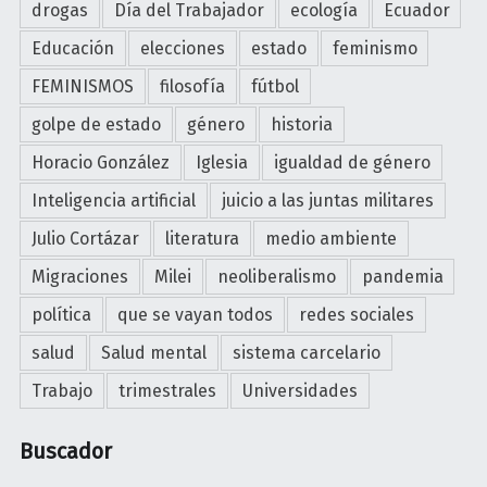
drogas
Día del Trabajador
ecología
Ecuador
i
u
s
Educación
elecciones
estado
feminismo
t
i
o
FEMINISMOS
filosofía
fútbol
s
n
d
golpe de estado
género
historia
o
e
m
Horacio González
Iglesia
igualdad de género
l
í
Inteligencia artificial
juicio a las juntas militares
l
a
i
Julio Cortázar
literatura
medio ambiente
y
b
l
Migraciones
Milei
neoliberalismo
pandemia
r
a
e
política
que se vayan todos
redes sociales
d
c
e
salud
Salud mental
sistema carcelario
o
p
Trabajo
trimestrales
Universidades
m
e
e
n
Buscador
r
d
c
e