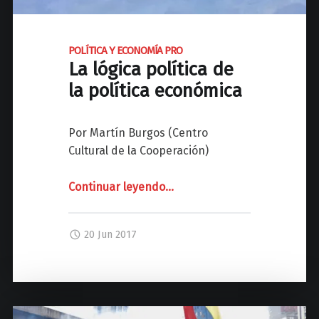
u
d
a
POLÍTICA Y ECONOMÍA PRO
La lógica política de
p
a
la política económica
r
a
Por Martín Burgos (Centro
t
Cultural de la Cooperación)
o
d
Continuar leyendo
"
…
o
P
s
O
y
20 Jun 2017
L
t
Í
o
T
d
I
a
C
s