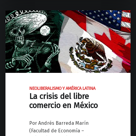
o
I
r
C
a
A
v
L
a
A
i
T
"
I
N
O
A
M
NEOLIBERALISMO Y AMÉRICA LATINA
E
La crisis del libre
R
comercio en México
I
C
A
Por Andrés Barreda Marín
N
(Facultad de Economía –
A