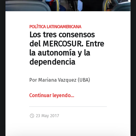
y
L
l
a
A
í
!
c
t
?
r
POLÍTICA LATINOAMERICANA
i
"
Los tres consensos
i
c
s
del MERCOSUR. Entre
a
e
la autonomía y la
"
n
dependencia
o
B
Por Mariana Vazquez (UBA)
r
a
s
Continuar leyendo
"
…
i
P
l
O
23 May 2017
,
L
a
Í
g
T