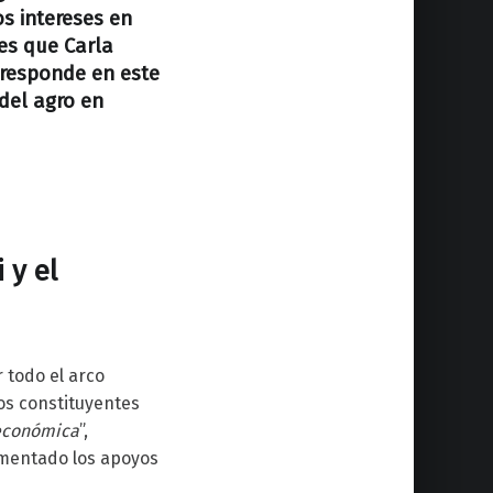
s intereses en
es que Carla
 responde en este
 del agro en
 y el
r todo el arco
os constituyentes
económica
”,
imentado los apoyos