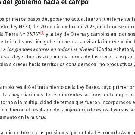
 del gobierno hacia el campo
s primeros pasos del gobierno actual fueron fuertemente fe
eto- ley N°70, del 20 de diciembre de 2023, en el que se der
[3]
la Tierra N° 26.737
y la Ley de Quema y cambios en los usos
stró la disposición gubernamental a evitar la intervención d
r a los grandes actores en todos los niveles
” (Carlos Achetoni
estas leyes fue vista como una forma de favorecer la expansi
ira a crecer hacia territorios considerados “no productivos”,
 cambio resultó el tratamiento de la Ley Bases, cuyo primer p
4. Las negociaciones de los diferentes sectores del campo se
orno a la multiplicidad de temas que fueron incorporados en
final fueron el resultado de la injerencia de estos diversos s
icamente en la misma.
se dio en torno a las presiones que entidades como la Asoci