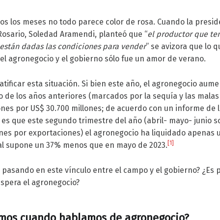
s los meses no todo parece color de rosa. Cuando la presid
Rosario, Soledad Aramendi, planteó que “
el productor que ten
o están dadas las condiciones para vender
” se avizora que lo 
del agronegocio y el gobierno sólo fue un amor de verano.
atificar esta situación. Si bien este año, el agronegocio aum
 de los años anteriores (marcados por la sequía y las malas
nes por US$ 30.700 millones; de acuerdo con un informe de 
o es que este segundo trimestre del año (abril- mayo- junio 
nes por exportaciones) el agronegocio ha liquidado apenas
[1]
cual supone un 37% menos que en mayo de 2023.
 pasando en este vínculo entre el campo y el gobierno? ¿Es 
spera el agronegocio?
mos cuando hablamos de agronegocio?