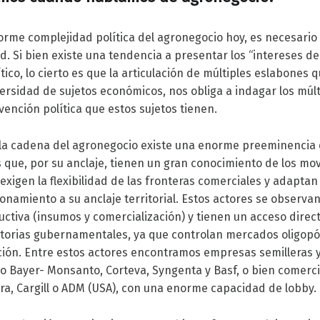
orme complejidad política del agronegocio hoy, es necesari
. Si bien existe una tendencia a presentar los “intereses 
co, lo cierto es que la articulación de múltiples eslabones 
rsidad de sujetos económicos, nos obliga a indagar los múlt
vención política que estos sujetos tienen.
 la cadena del agronegocio existe una enorme preeminencia 
 que, por su anclaje, tienen un gran conocimiento de los mo
exigen la flexibilidad de las fronteras comerciales y adaptan
ionamiento a su anclaje territorial. Estos actores se observa
ctiva (insumos y comercialización) y tienen un acceso direct
torias gubernamentales, ya que controlan mercados oligopóli
ión. Entre estos actores encontramos empresas semilleras 
o Bayer- Monsanto, Corteva, Syngenta y Basf, o bien comerc
ra, Cargill o ADM (USA), con una enorme capacidad de lobby.