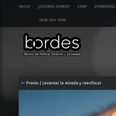
Revista
S
INICIO
¿QUIENES SOMOS?
STAFF
EFEMÉRIDES
Bordes
k
site
i
ISSN 2524-9290
navigation
p
t
o
c
o
n
t
e
n
t
<- Previo | Levantar la mirada y reenfocar