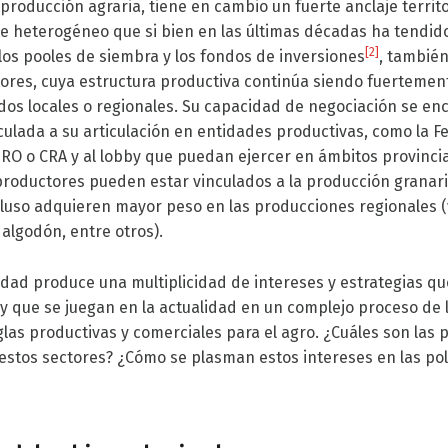
a producción agraria, tiene en cambio un fuerte anclaje territo
 heterogéneo que si bien en las últimas décadas ha tendid
[2]
 los pooles de siembra y los fondos de inversiones
, tambié
res, cuya estructura productiva continúa siendo fuertement
dos locales o regionales. Su capacidad de negociación se en
lada a su articulación en entidades productivas, como la F
O o CRA y al lobby que puedan ejercer en ámbitos provincia
productores pueden estar vinculados a la producción granaria 
cluso adquieren mayor peso en las producciones regionales (vi
 algodón, entre otros).
dad produce una multiplicidad de intereses y estrategias q
 y que se juegan en la actualidad en un complejo proceso de 
las productivas y comerciales para el agro. ¿Cuáles son las 
stos sectores? ¿Cómo se plasman estos intereses en las pol