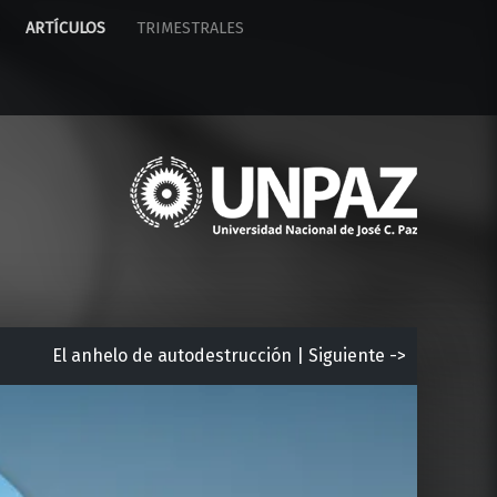
ARTÍCULOS
TRIMESTRALES
U
n
i
v
e
r
s
i
El anhelo de autodestrucción | Siguiente ->
d
a
d
N
a