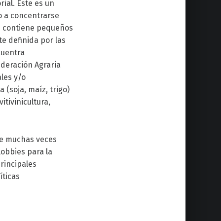
rial. Este es un
o a concentrarse
n contiene pequeños
e definida por las
cuentra
ederación Agraria
les y/o
(soja, maíz, trigo)
tivinicultura,
ue muchas veces
lobbies para la
principales
íticas