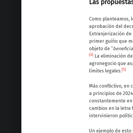
Las propuestas
Como planteamos, lo
aprobación del decr
Extranjerización de 
primer guiño que mo
objeto de “
beneficia
[4]
La eliminación de 
agronegocio que asp
[5]
límites legales.
Más conflictivo, en
a principios de 202
constantemente en t
cambios en la letra 
intervinieron polít
Un ejemplo de esto 