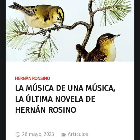
d
N
a
c
i
o
n
a
l
d
HERNÁN RONSINO
e
LA MÚSICA DE UNA MÚSICA,
J
o
LA ÚLTIMA NOVELA DE
s
HERNÁN ROSINO
é
C
P
a
26 mayo, 2023
Artículos