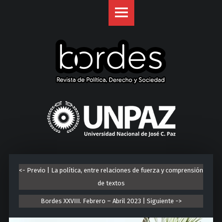
Revista
S
Bordes
k
site
i
navigation
p
t
o
c
o
U
n
n
t
i
e
v
n
e
t
r
<- Previo | La política, entre relaciones de fuerza y comprensión
s
de textos
i
d
Bordes XXVIII. Febrero – Abril 2023 | Siguiente ->
a