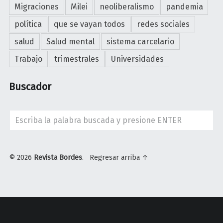
Migraciones
Milei
neoliberalismo
pandemia
política
que se vayan todos
redes sociales
salud
Salud mental
sistema carcelario
Trabajo
trimestrales
Universidades
Buscador
Search
© 2026
Revista Bordes
.
Regresar arriba ↑
U
n
i
v
e
r