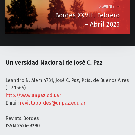
i
SIGUIENTE
Bordes XXVIII. Febrero
g
– Abril 2023
a
t
i
o
Universidad Nacional de José C. Paz
n
Leandro N. Alem 4731, José C. Paz, Pcia. de Buenos Aires
(CP 1665)
http://www.unpaz.edu.ar
Email:
revistabordes@unpaz.edu.ar
Revista Bordes
ISSN 2524-9290