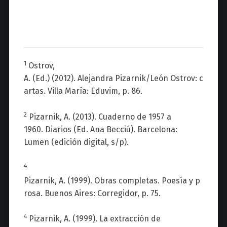
1
Ostrov
,
A.
(Ed.)
(2012).
Alejandra
Pizarnik
/León
Ostrov
:
c
artas
. Villa
María
:
Eduvim
, p. 86.
2
Pizarnik
, A.
(
2013
).
Cuaderno
de 1957 a
1960.
Diarios
(Ed.
Ana
Becciú
)
. Barcelona:
Lumen
(
edición
digital
, s/p
).
4
Pizarnik
,
A.
(1999
).
Obras
completa
s
.
Poesía
y
p
rosa
.
Buenos Aires: Corregidor,
p.
75
.
4
Pizarnik
, A.
(1999).
La
e
xtracción
de