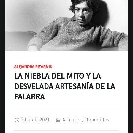
d
N
a
c
i
o
n
a
l
ALEJANDRA PIZARNIK
d
LA NIEBLA DEL MITO Y LA
e
J
DESVELADA ARTESANÍA DE LA
o
PALABRA
s
é
C
29 abril, 2021
Artículos
,
Efemérides
P
a