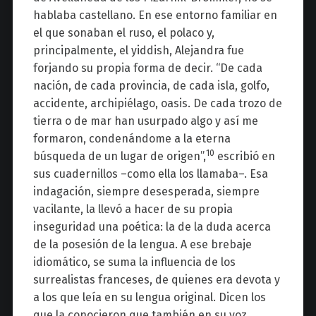
hablaba
castellano. En ese entorno familiar en
el que sonaban el ruso, el polaco y,
prin
cipalmente, el yiddish, Alejandra
fue
forjando su propia forma de decir
.
“De cada
nación, de cada provincia, de cada isla, golfo,
accidente, archipiélago, oasis. De cada trozo de
tierra o de mar han usurpado algo y así me
formaron, condenándome a la eterna
10
búsqueda de un lugar de origen”,
escribió en
sus cuadernillos
–como ella los llamaba–. Esa
indagación
,
siempre desesperada, siempre
vacilante
,
la llevó a hacer de su propia
inseguridad una poética: la de la duda
acerca
de la posesión de la lengua.
A ese brebaje
idiomático
,
se suma la influencia de los
surrealistas franceses, de quienes era devota y
a los que leía en su lengua original. Dicen
los
que la conocieron que también en su voz