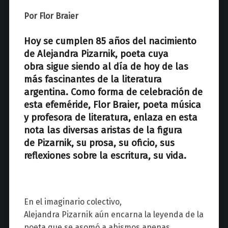
z
Por Flor Braier
Hoy se cumplen 85 años del na
cimiento
de Ale
jandra
Pizarnik
, poeta
cuya
obra
sigue siendo al día de hoy de las
más fascinantes de la literatura
argentina.
Como forma de celebración de
esta efeméride, Flor
Braier
,
poeta
música
y profesora de literatura
,
enlaza
en esta
nota las diversas aristas
de
la
figura
de
Pizarnik
,
su prosa, su oficio, sus
reflexiones sobre la escritura, su vida.
En el imaginario colectivo,
Alejandra
Pizarnik
aún encarna la leyenda de la
poeta que se asomó a abismos apenas