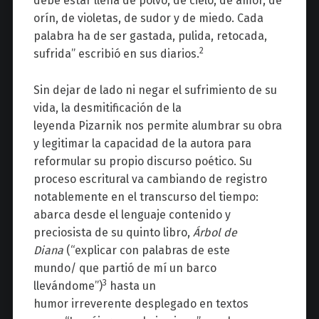
debe estar llena de polvo, de cielo, de amor, de
orín, de violetas, de sudor y de miedo. Cada
palabra ha de ser gastada, pulida, retocada,
2
sufrida” escribió en sus diarios.
Sin dejar de lado ni negar el sufrimiento de su
vida, la desmitificación de la
leyenda
Pizarnik
nos permite alumbrar su obra
y legitimar la capacidad de la autora para
reformular su propio discurso poético. Su
proceso escritural va cambiando de registro
notablemente en el transcurso del tiempo:
abarca desde
el
lenguaje contenido y
preciosista
de su quinto libro,
Árbol de
Diana
(“explicar con palabras de este
mundo
/
que partió de mí un barco
3
llevándome”)
hasta un
humor
irreverente
desplegado en textos