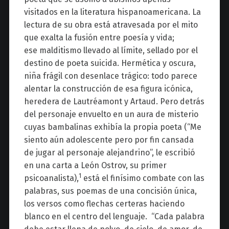
visitados en la literatura hispanoamericana. La
lectura de su obra está atravesada por el mito
que exalta la fusión entre poesía y vida;
ese
malditismo
llevado al límite, sellado por el
destino de poeta suicida. Hermética y oscura,
niña frágil con desenlace trágico: todo parece
alentar la construcción de esa figura icónica,
he
redera de
Lautréamont
y
Artaud
.
Pero detrás
del personaje envuelto en un aura de misterio
cuyas bambalinas exhibía la
propia poeta
(“Me
siento aún adolescente pero por fin cansada
de jugar al personaje alejandrino”, le escribió
en una carta a León
Ostrov
, su primer
1
psicoanalista),
está el finísimo combate con las
palabras,
sus poemas de una concisión única,
los versos como flechas certeras haciendo
blanco en el centro del
lenguaje. “
Cada palabra