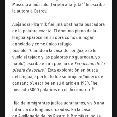
7
Músculo a músculo. Tarjeta a tarjeta”,
le
e
scribe
la a
utora a
Ostrov
.
Alejandra
Pizarnik
fue una
obstinada buscadora
de la palabra exacta. El dominio pleno de la
lengua aparece en su obra como un hogar
anhelado y como único refugio
posible.
“Cuando a
la casa del lenguaje
se le
vuela el tejado y las palabras no guarecen, yo
hablo”, escribe en un poema de
Extracción de la
8
piedra
de
locura.
Esta exploración en busca
del lenguaje perfecto fue su brújula:
“muero de
cansancio”, escribe en su diario en 1959, “he
9
buscado 5000 palabras en el diccionario”.
Hija de inmigrantes judíos ucranianos
,
vivió una
infancia de lenguas cruzadas
. En la casa
de
Avellaneda
de los
Pizarnik-Bromiker
,
no
se