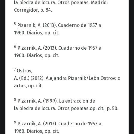
la
piedra
de
locura
.
Otros
poemas
.
Madrid:
Corregidor,
p. 84.
5
Pizarnik
, A.
(2013).
Cuaderno
de 1957 a
1960.
Diarios
, op. cit.
6
Pizarnik
, A.
(2013).
Cuaderno
de 1957 a
1960.
Diarios
, op. cit.
7
Ostrov
,
A.
(Ed.)
(2012).
Alejandra
Pizarnik
/León
Ostrov
:
c
artas
, op.
cit
.
8
Pizarnik
, A.
(1999).
La
e
xtracción
de
la
piedra
de
locura
.
Otros
poemas
.
op
. cit.
,
p.
50.
9
Pizarnik
, A.
(2013).
Cuaderno
de 1957 a
1960.
Diarios
, op. cit.