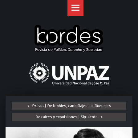
Revista
S
Bordes
k
site
i
navigation
p
t
o
c
o
U
n
n
t
i
e
v
n
e
t
r
<- Previo | De lobbies, camuflajes e influencers
s
i
De raíces y expulsiones | Siguiente ->
d
a