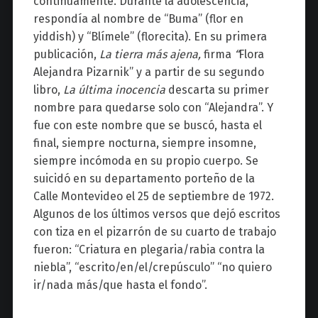
continuamente. Durante la adolescencia,
respondía al nombre de “
Buma
” (flor en
yiddish) y “
Blímele
” (florecita). En su prime
r
a
publicación,
La tierra más ajena,
firma
“
Flora
Alejandra
Pizarnik
” y a partir de su segundo
libro,
La última inocencia
descarta su primer
nombre para que
darse solo con “Alejandra”.
Y
fue
con este nombre que se buscó, hasta el
final, siempre nocturna, siempre insomne,
siempre incómoda en su propio cuerpo. Se
suicidó en su departamento porteño de la
Calle
Montevideo el 25 de septiembre de 1972.
Algunos de los últimos versos que dejó escrito
s
con tiza en el pizarrón de su cuarto de trabajo
fueron: “Criatura en plegaria/rabia contra la
niebla”, “escrito/en/el/cre
púsculo” “no quiero
ir/nada más/
que hasta el fondo”.