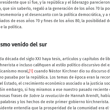
presidente que sí fue, y la república y el liderazgo parecier
 que sin saberlo, regaló a la generación de los años 70 la po
desmemoria y el desencanto con la política democrática, y a s
ados de esos años 70 y fines de los años 80, la posibilidad 
 la política.
ismo venido del sur
 década del siglo XXI haya tesis, artículos y capítulos de lib
nerista e incluso califiquen al estilo político discursivo del 
licanismo moral,
[1]
cuando Néstor Kirchner dio su discurso de
 no pasaba por la república. Los temas de época eran la reco
del Estado, el crecimiento económico asociado a la justicia soc
. Sin embargo, si hoy miramos a ese nuestro pasado reciente 
mosas frases de
Sobre la revolución
de Hannah Arendt, había
palabras y los hechos de este primer gobierno kirchnerista. 
sidente entendía que la prosperidad de la comunidad era e