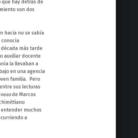
o que hay detrás de
armiento son dos
n hacia no se sabía
o conocía
a década más tarde
o auxiliar docente
nía la llevaban a
abajo en una agencia
oven familia. Pero
entre sus lecturas
áneas
de Marcos
chimittiano
e entender muchos
ecurriendo a