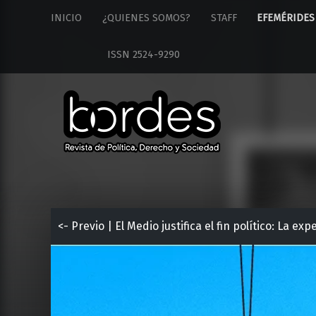
Revista
S
INICIO
¿QUIENES SOMOS?
STAFF
EFEMÉRIDES
Bordes
k
site
i
ISSN 2524-9290
navigation
p
t
o
c
o
n
t
e
n
t
<- Previo | El Medio justifica el fin político: La e