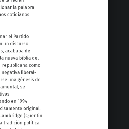
de la recién
ionar la palabra
inos cotidianos
mar el Partido
n un discurso
dés, acababa de
la nueva biblia del
ad republicana como
 negativa liberal-
irse una génesis de
damental, se
tivas
uando en 1994
ecisamente original,
e Cambridge (Quentin
 tradición política