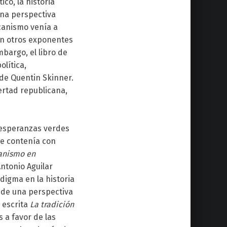
co, la historia
una perspectiva
icanismo venía a
ién otros exponentes
mbargo, el libro de
olítica,
 de Quentin Skinner.
ertad republicana,
 esperanzas verdes
se contenía con
canismo en
Antonio Aguilar
digma en la historia
esde una perspectiva
o escrita
La tradición
s a favor de las