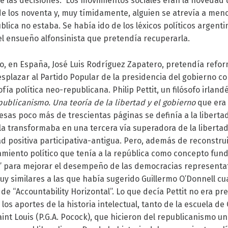
de las decisiones. Los movimientos sociales eran la novedad 
 los noventa y, muy tímidamente, alguien se atrevía a menc
blica no estaba. Se había ido de los léxicos políticos argent
l ensueño alfonsinista que pretendía recuperarla.
o, en España, José Luis Rodríguez Zapatero, pretendía refor
splazar al Partido Popular de la presidencia del gobierno co
sofía política neo-republicana. Philip Pettit, un filósofo irlan
ublicanismo. Una teoría de la libertad y el gobierno
que era 
esas poco más de trescientas páginas se definía a la libert
la transformaba en una tercera vía superadora de la libertad
ad positiva participativa-antigua. Pero, además de reconstru
samiento político que tenía a la república como concepto fun
” para mejorar el desempeño de las democracias representa
 similares a las que había sugerido Guillermo O’Donnell c
de “Accountability Horizontal”. Lo que decía Pettit no era pr
los aportes de la historia intelectual, tanto de la escuela d
nt Louis (P.G.A. Pocock), que hicieron del republicanismo una