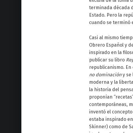
excluía de la toma 
terminada década de
Estado. Pero la repú
cuando se terminó e
Casi al mismo tiemp
Obrero Español y de
inspirado en la filo
publicar su libro
Rep
republicanismo. En 
no dominación
y se 
moderna y la libert
la historia del pen
proponían “recetas
contemporáneas, muy
inventó el concepto 
estaba inspirado en 
Skinner) como de Sai