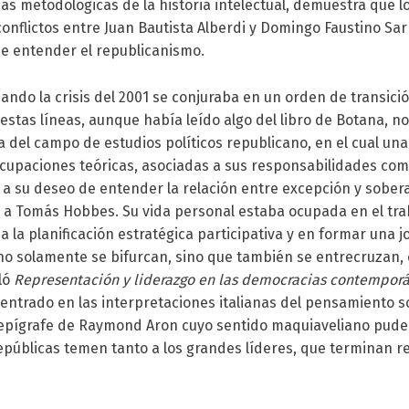
s metodológicas de la historia intelectual, demuestra que l
 conflictos entre Juan Bautista Alberdi y Domingo Faustino S
e entender el republicanismo.
ndo la crisis del 2001 se conjuraba en un orden de transició
estas líneas, aunque había leído algo del libro de Botana, n
del campo de estudios políticos republicano, en el cual un
ocupaciones teóricas, asociadas a sus responsabilidades com
y a su deseo de entender la relación entre excepción y sobera
 y a Tomás Hobbes. Su vida personal estaba ocupada en el tr
 la planificación estratégica participativa y en formar una j
o solamente se bifurcan, sino que también se entrecruzan, 
ló
Representación y liderazgo en las democracias contempor
 centrado en las interpretaciones italianas del pensamiento s
pígrafe de Raymond Aron cuyo sentido maquiaveliano pud
epúblicas temen tanto a los grandes líderes, que terminan r