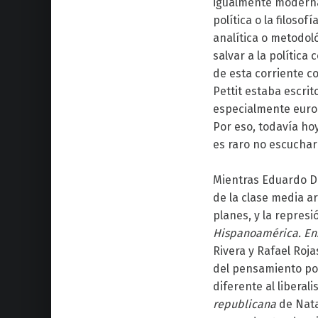
igualmente moderna 
política o la filos
analítica o metodol
salvar a la polític
de esta corriente co
Pettit estaba escrit
especialmente europ
Por eso, todavía ho
es raro no escuchar 
Mientras Eduardo Du
de la clase media a
planes, y la repres
Hispanoamérica. Ensa
Rivera y Rafael Roj
del pensamiento pol
diferente al liberal
republicana
de Nata