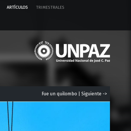
ARTÍCULOS
TRIMESTRALES
U
n
i
v
e
r
s
i
Fue un quilombo | Siguiente ->
d
a
d
N
a