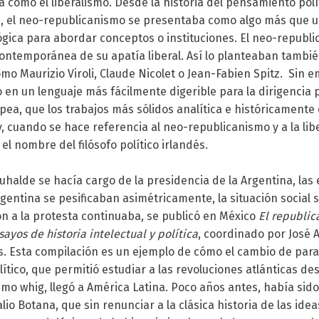
como el liberalismo. Desde la historia del pensamiento políti
ofía, el neo-republicanismo se presentaba como algo más que 
ógica para abordar conceptos o instituciones. El neo-republ
a contemporánea de su apatía liberal. Así lo planteaban tamb
mo Maurizio Viroli, Claude Nicolet o Jean-Fabien Spitz. Sin e
o en un lenguaje más fácilmente digerible para la dirigencia p
ea, que los trabajos más sólidos analítica e históricamente
y, cuando se hace referencia al neo-republicanismo y a la lib
el nombre del filósofo político irlandés.
halde se hacía cargo de la presidencia de la Argentina, las
rgentina se pesificaban asimétricamente, la situación social 
ión a la protesta continuaba, se publicó en México
El republi
yos de historia intelectual y política
, coordinado por José 
as. Esta compilación es un ejemplo de cómo el cambio de para
ítico, que permitió estudiar a las revoluciones atlánticas d
ismo whig, llegó a América Latina. Poco años antes, había sid
lio Botana, que sin renunciar a la clásica historia de las idea