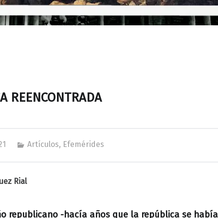
CA REENCONTRADA
21
Artículos
,
Efemérides
uez Rial
o republicano -hacía años que la república se había