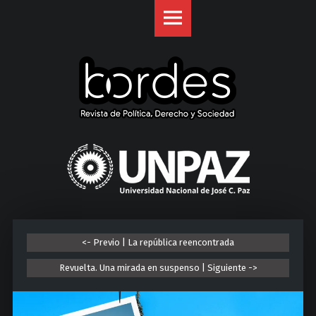
Revista
S
Bordes
k
site
i
navigation
p
t
o
c
o
U
n
n
t
i
e
v
n
e
t
r
<- Previo | La república reencontrada
s
i
Revuelta. Una mirada en suspenso | Siguiente ->
d
a