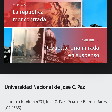
o
PREVIO
La república
s
reencontrada
t
n
a
SIGUIENTE
Revuelta. Una mirada
v
en suspenso
i
g
a
t
Universidad Nacional de José C. Paz
i
o
Leandro N. Alem 4731, José C. Paz, Pcia. de Buenos Aires
(CP 1665)
n