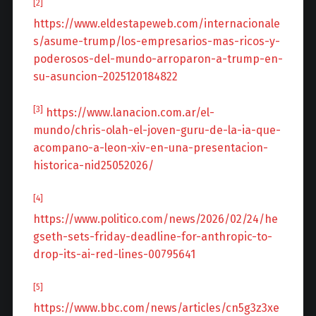
[2]
https://www.eldestapeweb.com/internacionale
s/asume-trump/los-empresarios-mas-ricos-y-
poderosos-del-mundo-arroparon-a-trump-en-
su-asuncion–2025120184822
[3]
https://www.lanacion.com.ar/el-
mundo/chris-olah-el-joven-guru-de-la-ia-que-
acompano-a-leon-xiv-en-una-presentacion-
historica-nid25052026/
[4]
https://www.politico.com/news/2026/02/24/he
gseth-sets-friday-deadline-for-anthropic-to-
drop-its-ai-red-lines-00795641
[5]
https://www.bbc.com/news/articles/cn5g3z3xe