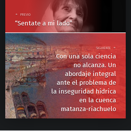
P
o
PREVIO
“Sentate a mi lado”
s
t
n
SIGUIENTE
a
Con una sola ciencia
no alcanza. Un
v
abordaje integral
i
ante el problema de
g
la inseguridad hídrica
a
en la cuenca
t
matanza-riachuelo
i
o