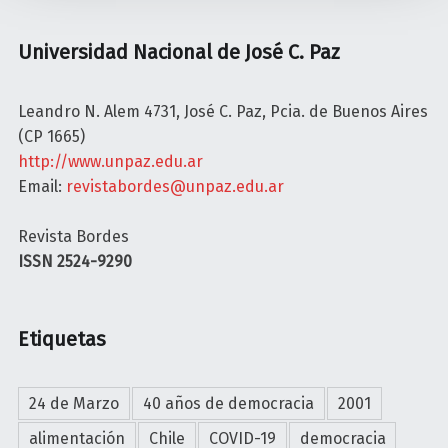
n
Universidad Nacional de José C. Paz
Leandro N. Alem 4731, José C. Paz, Pcia. de Buenos Aires
(CP 1665)
http://www.unpaz.edu.ar
Email:
revistabordes@unpaz.edu.ar
Revista Bordes
ISSN 2524-9290
Etiquetas
24 de Marzo
40 años de democracia
2001
alimentación
Chile
COVID-19
democracia