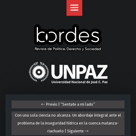
Revista
S
Bordes
k
site
i
navigation
p
t
o
c
o
U
n
n
t
i
e
v
n
e
t
r
<- Previo | “Sentate a mi lado”
s
i
Con una sola ciencia no alcanza. Un abordaje integral ante el
d
problema de la inseguridad hídrica en la cuenca matanza-
a
riachuelo | Siguiente ->