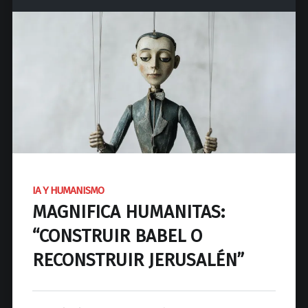
d
N
a
c
i
o
n
a
l
d
e
IA Y HUMANISMO
J
MAGNIFICA HUMANITAS:
o
s
“CONSTRUIR BABEL O
é
RECONSTRUIR JERUSALÉN”
C
P
a