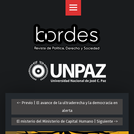
Revista
S
Bordes
k
site
i
navigation
p
t
o
c
o
U
n
n
t
i
e
v
n
e
t
r
<- Previo | El avance de la ultraderecha y la democracia en
s
alerta
i
d
El misterio del Ministerio de Capital Humano | Siguiente ->
a