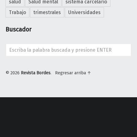
salud
Salud mental
sistema carcelario
Trabajo
trimestrales
Universidades
Buscador
Search
© 2026
Revista Bordes
.
Regresar arriba ↑
U
n
i
v
e
r
s
i
d
a
d