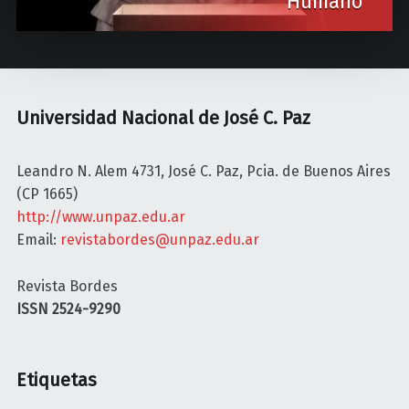
Humano
a
t
i
o
Universidad Nacional de José C. Paz
n
Leandro N. Alem 4731, José C. Paz, Pcia. de Buenos Aires
(CP 1665)
http://www.unpaz.edu.ar
Email:
revistabordes@unpaz.edu.ar
Revista Bordes
ISSN 2524-9290
Etiquetas