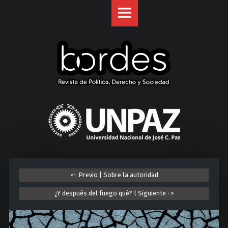
Revista
S
Bordes
k
site
i
navigation
p
t
o
c
o
U
n
n
t
i
e
v
n
e
t
r
<- Previo | Sobre la autoridad
s
i
¿Y después del fuego qué? | Siguiente ->
d
a