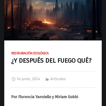
d
N
a
c
i
o
n
a
l
RESTAURACIÓN ECOLÓGICA
d
¿Y DESPUÉS DEL FUEGO QUÉ?
e
J
o
s
14 junio, 2024
Artículos
é
C
P
Por Florencia Yanniello y Miriam Gobbi
a