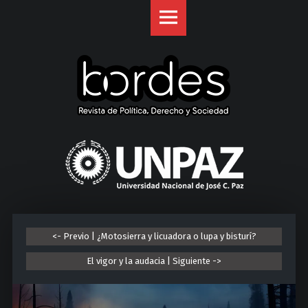
Revista
S
Bordes
k
site
i
navigation
p
t
o
c
o
U
n
n
t
i
e
v
n
e
t
r
<- Previo | ¿Motosierra y licuadora o lupa y bisturí?
s
i
El vigor y la audacia | Siguiente ->
d
a