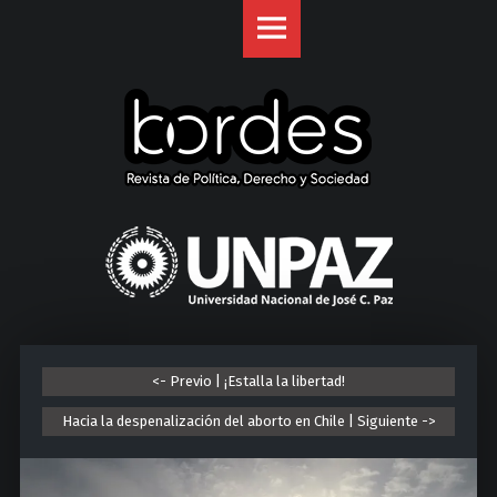
Revista
S
Bordes
k
site
i
navigation
p
t
o
c
o
U
n
n
t
i
e
v
n
e
t
r
<- Previo | ¡Estalla la libertad!
s
i
Hacia la despenalización del aborto en Chile | Siguiente ->
d
a