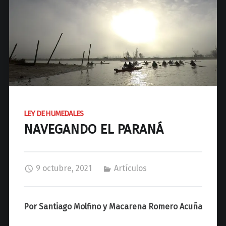
d
N
a
c
i
o
n
a
l
LEY DE HUMEDALES
d
NAVEGANDO EL PARANÁ
e
J
o
s
9 octubre, 2021
Artículos
é
C
P
Por Santiago Molfino y Macarena Romero Acuña
a