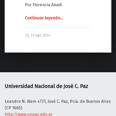
z
Por Florencia Abadi
Continuar leyendo
"
…
D
I
13 Ago 2024
Á
L
O
G
O
S
C
O
Universidad Nacional de José C. Paz
N
L
Leandro N. Alem 4731, José C. Paz, Pcia. de Buenos Aires
I
(CP 1665)
B
http://www.unpaz.edu.ar
R