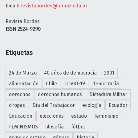
Email:
revistabordes@unpaz.edu.ar
O
S
Revista Bordes
E
ISSN 2524-9290
l
a
n
Etiquetas
h
e
l
24 de Marzo
40 años de democracia
2001
o
alimentación
Chile
COVID-19
democracia
d
e
derechos
derechos humanos
Dictadura Militar
a
drogas
Día del Trabajador
ecología
Ecuador
u
t
Educación
elecciones
estado
feminismo
o
FEMINISMOS
filosofía
fútbol
d
e
golpe de estado
género
historia