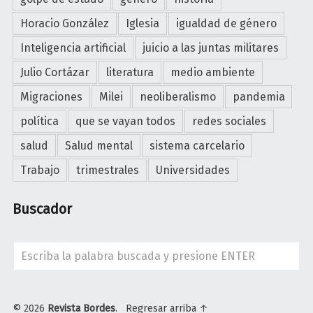
s
Horacio González
Iglesia
igualdad de género
t
Inteligencia artificial
juicio a las juntas militares
r
u
Julio Cortázar
literatura
medio ambiente
c
Migraciones
Milei
neoliberalismo
pandemia
c
i
política
que se vayan todos
redes sociales
ó
salud
Salud mental
sistema carcelario
n
Trabajo
trimestrales
Universidades
"
Buscador
Search
© 2026
Revista Bordes
.
Regresar arriba ↑