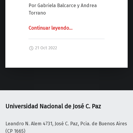
z
Por Gabriela Balcarce y Andrea
Torrano
Continuar leyendo
"
…
P
R
21 Oct 2022
I
M
A
V
E
R
A
E
Universidad Nacional de José C. Paz
S
P
Leandro N. Alem 4731, José C. Paz, Pcia. de Buenos Aires
E
(CP 1665)
C