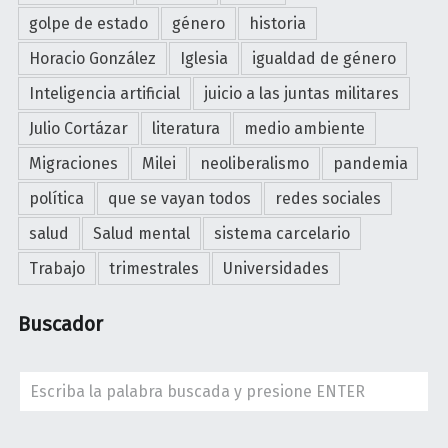
e
golpe de estado
género
historia
o
Horacio González
Iglesia
igualdad de género
r
Inteligencia artificial
juicio a las juntas militares
í
a
Julio Cortázar
literatura
medio ambiente
s
Migraciones
Milei
neoliberalismo
pandemia
e
n
política
que se vayan todos
redes sociales
u
salud
Salud mental
sistema carcelario
n
Trabajo
trimestrales
Universidades
p
l
Buscador
a
n
e
Search
t
a