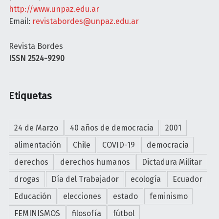
http://www.unpaz.edu.ar
U
Email:
revistabordes@unpaz.edu.ar
L
A
Revista Bordes
T
ISSN 2524-9290
I
V
A
Etiquetas
R
e
i
24 de Marzo
40 años de democracia
2001
n
alimentación
Chile
COVID-19
democracia
v
e
derechos
derechos humanos
Dictadura Militar
n
drogas
Día del Trabajador
ecología
Ecuador
t
a
Educación
elecciones
estado
feminismo
r
FEMINISMOS
filosofía
fútbol
t