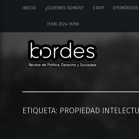
Revista
S
INICIO
¿QUIENES SOMOS?
STAFF
EFEMÉRIDES
Bordes
k
site
i
ISSN 2524-9290
navigation
p
t
o
c
o
n
t
e
n
t
ETIQUETA: PROPIEDAD INTELECT