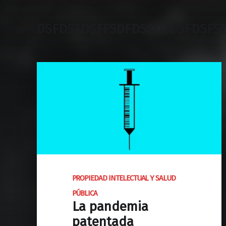
DSFDSFDSFFSDFDSSDFDSFDSFS
PROPIEDAD INTELECTUAL Y SALUD
PÚBLICA
La pandemia
patentada