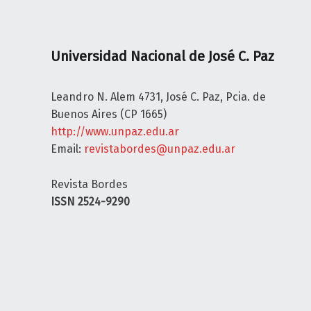
L
E
C
Universidad Nacional de José C. Paz
T
U
A
Leandro N. Alem 4731, José C. Paz, Pcia. de
L
Buenos Aires (CP 1665)
Y
http://www.unpaz.edu.ar
S
Email:
revistabordes@unpaz.edu.ar
A
L
Revista Bordes
U
ISSN 2524-9290
D
P
Ú
B
L
I