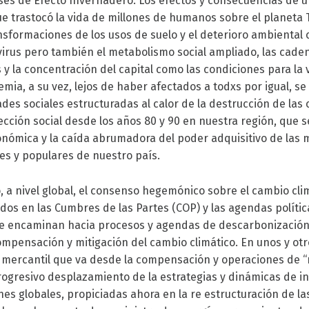
ses de Efecto Invernadero. Los efectos y consecuencias de
e trastocó la vida de millones de humanos sobre el planeta Ti
ansformaciones de los usos de suelo y el deterioro ambiental
l virus pero también el metabolismo social ampliado, las cad
 y la concentración del capital como las condiciones para la 
ia, a su vez, lejos de haber afectados a todxs por igual, se 
es sociales estructuradas al calor de la destrucción de las
ección social desde los años 80 y 90 en nuestra región, que 
económica y la caída abrumadora del poder adquisitivo de las
es y populares de nuestro país.
 a nivel global, el consenso hegemónico sobre el cambio clim
s en las Cumbres de las Partes (COP) y las agendas polític
e encaminan hacia procesos y agendas de descarbonización y
pensación y mitigación del cambio climático. En unos y otr
 mercantil que va desde la compensación y operaciones de 
rogresivo desplazamiento de la estrategias y dinámicas de in
es globales, propiciadas ahora en la re estructuración de la