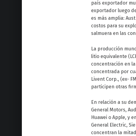
país exportador mun
exportador luego de
es más amplia: Austr
costos para su expl
salmuera en las con
La producción mundi
litio equivalente (L
concentración en la
concentrada por cua
Livent Corp., (ex- F
participen otras fi
En relación a su de
General Motors, Audi
Huawei o Apple, y 
General Electric, S
concentran la mitad