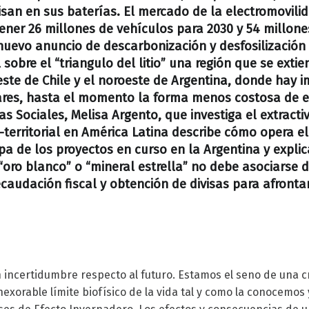
cisan en sus baterías. El mercado de la electromovili
ener 26 millones de vehículos para 2030 y 54 millone
nuevo anuncio de descarbonización y desfosilización
sobre el “triangulo del litio” una región que se extie
reste de Chile y el noroeste de Argentina, donde hay 
ares, hasta el momento la forma menos costosa de e
as Sociales, Melisa Argento, que investiga el extracti
o-territorial en América Latina describe cómo opera e
apa de los proyectos en curso en la Argentina y expli
“oro blanco” o “mineral estrella” no debe asociarse 
audación fiscal y obtención de divisas para afrontar 
incertidumbre respecto al futuro. Estamos el seno de una cr
exorable límite biofísico de la vida tal y como la conocemos 