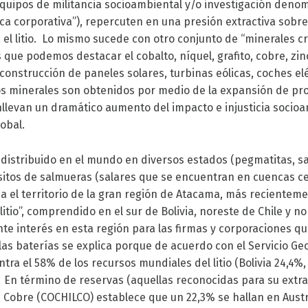
 equipos de militancia socioambiental y/o investigación den
ca corporativa”), repercuten en una presión extractiva sobre 
el litio. Lo mismo sucede con otro conjunto de “minerales crí
s que podemos destacar el cobalto, níquel, grafito, cobre, zin
construcción de paneles solares, turbinas eólicas, coches elé
os minerales son obtenidos por medio de la expansión de pr
llevan un dramático aumento del impacto e injusticia socioa
lobal.
a distribuido en el mundo en diversos estados (pegmatitas, sa
ósitos de salmueras (salares que se encuentran en cuencas c
a el territorio de la gran región de Atacama, más recientem
litio”, comprendido en el sur de Bolivia, noreste de Chile y n
nte interés en esta región para las firmas y corporaciones qu
las baterías se explica porque de acuerdo con el Servicio Ge
ntra el 58% de los recursos mundiales del litio (Bolivia 24,4%
. En término de reservas (aquellas reconocidas para su extrac
 Cobre (COCHILCO) establece que un 22,3% se hallan en Austr