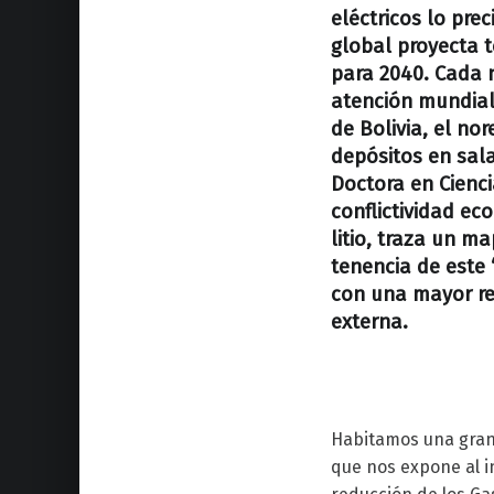
eléctricos lo pre
global proyecta t
para 2040. Cada 
atención mundial 
de Bolivia, el no
depósitos en sal
Doctora en Cienci
conflictividad ec
litio, traza un m
tenencia de este 
con una mayor rec
externa.
Habitamos una gran 
que nos expone al in