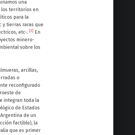
ominamos una
los territorios en
ticos para la
c y tierras raras que
[2]
ctricos, etc-.
En
oyectos minero-
mbiental sobre los
lmueras, arcillas,
erradas o
ente reconfigurado
oroeste de
e integran toda la
ológico de Estados
, Argentina de un
ción factible), la
alia que es primer