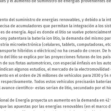
les y el aumento de suministro de energías provenientes de
ento del suministro de energías renovables, y debido a la in
precisa de acumuladores que permitan la integración a los si
es de energía. Aquí es donde el litio se vuelve potencialmente
ony patentara la batería ion litio, la demanda del mismo par
stria microelectrónica (celulares, tablets, computadoras, etc)
ransporte híbridos o eléctricos) no ha cesado de crecer. De h
del litio se explica por las proyecciones futuras de los país
 de sus flotas automotrices, con especial énfasis en los aut
 indican algunos estudios, el mercado de la electromovilidad 
ento en el orden de 26 millones de vehículos para 2030 y 54 
 respectivamente. Todos estos vehículos precisarán baterías
 avance científico- estas serían de litio, secundado por el h
ional de Energía proyecta un aumento en la demanda en 42 
que las apuestas por las energías renovables (en el marco 