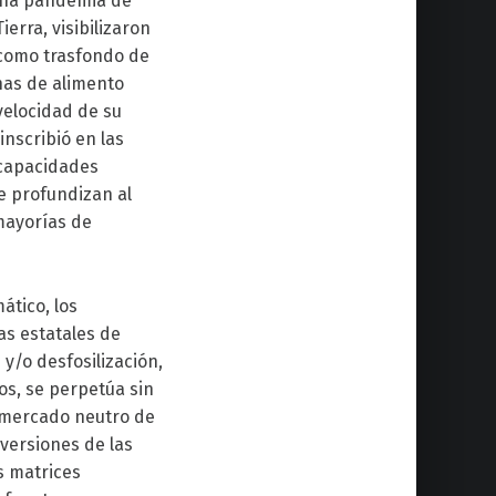
 una pandemia de
erra, visibilizaron
 como trasfondo de
enas de alimento
velocidad de su
inscribió en las
 capacidades
se profundizan al
 mayorías de
ático, los
as estatales de
/o desfosilización,
os, se perpetúa sin
“mercado neutro de
versiones de las
s matrices