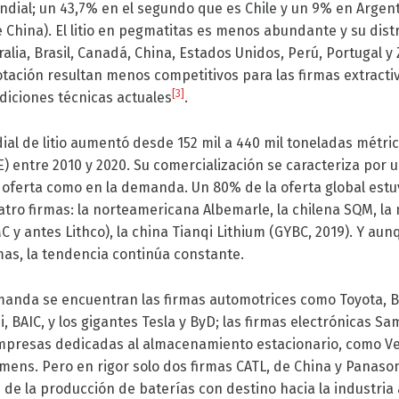
dial; un 43,7% en el segundo que es Chile y un 9% en Argent
 China). El litio en pegmatitas es menos abundante y su dist
alia, Brasil, Canadá, China, Estados Unidos, Perú, Portugal y
otación resultan menos competitivos para las firmas extracti
[3]
diciones técnicas actuales
.
al de litio aumentó desde 152 mil a 440 mil toneladas métri
CE) entre 2010 y 2020. Su comercialización se caracteriza por 
 oferta como en la demanda. Un 80% de la oferta global est
tro firmas: la norteamericana Albemarle, la chilena SQM, l
MC y antes Lithco), la china Tianqi Lithium (GYBC, 2019). Y aun
rmas, la tendencia continúa constante.
manda se encuentran las firmas automotrices como Toyota, 
, BAIC, y los gigantes Tesla y ByD; las firmas electrónicas S
empresas dedicadas al almacenamiento estacionario, como Ve
iemens. Pero en rigor solo dos firmas CATL, de China y Panaso
 de la producción de baterías con destino hacia la industria