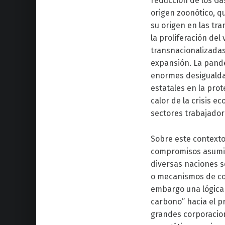
reducción de los Ga
origen zoonótico, qu
su origen en las tr
la proliferación de
transnacionalizadas
expansión. La pandem
enormes desigualdad
estatales en la prot
calor de la crisis 
sectores trabajador
Sobre este contexto,
compromisos asumido
diversas naciones s
o mecanismos de com
embargo una lógica
carbono” hacia el p
grandes corporacion