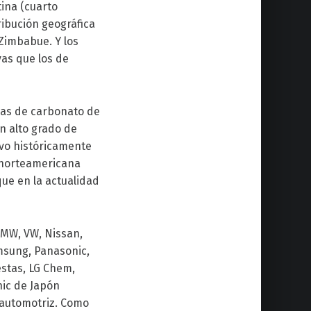
ina (cuarto
ribución geográfica
 Zimbabue. Y los
vas que los de
cas de carbonato de
un alto grado de
uvo históricamente
a norteamericana
que en la actualidad
BMW, VW, Nissan,
amsung, Panasonic,
stas, LG Chem,
nic de Japón
 automotriz. Como