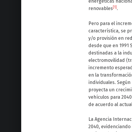
energéticas naciona
[1]
renovables
.
Pero para el increm
característica, se 
y/o provisión en red
desde que en 1991 S
destinadas a la indu
electromovilidad (t
incremento esperado 
en la transformación
individuales. Según
proyecta un crecimi
vehículos para 2040
de acuerdo al actual
La Agencia Internac
2040, evidenciando 