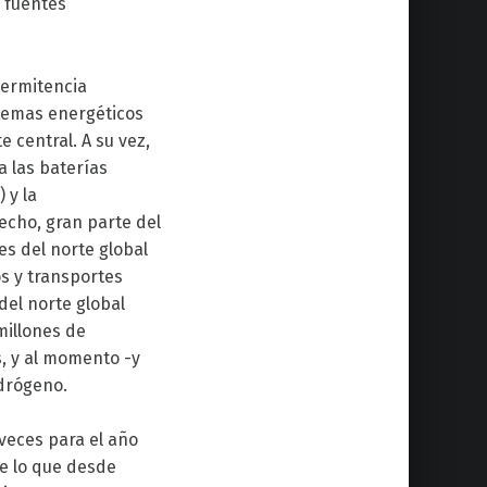
 fuentes
termitencia
stemas energéticos
 central. A su vez,
a las baterías
 y la
echo, gran parte del
es del norte global
os y transportes
del norte global
millones de
, y al momento -y
idrógeno.
veces para el año
de lo que desde