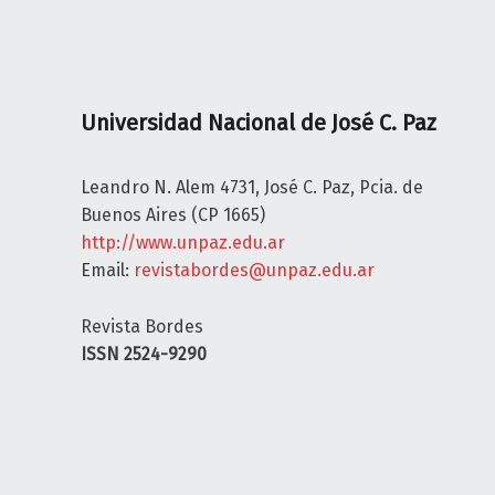
I
C
A
Y
Universidad Nacional de José C. Paz
N
E
G
Leandro N. Alem 4731, José C. Paz, Pcia. de
A
Buenos Aires (CP 1665)
C
http://www.unpaz.edu.ar
I
Email:
revistabordes@unpaz.edu.ar
O
N
Revista Bordes
I
ISSN 2524-9290
S
M
O
S
L