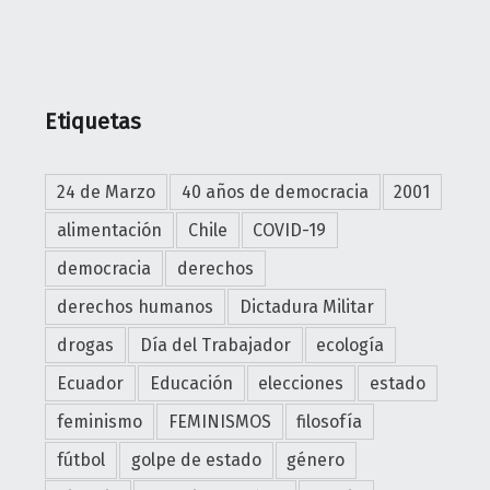
Y
"
O
R
O
Etiquetas
B
L
24 de Marzo
40 años de democracia
2001
A
N
alimentación
Chile
COVID-19
C
democracia
derechos
O
derechos humanos
Dictadura Militar
"
T
drogas
Día del Trabajador
ecología
r
a
Ecuador
Educación
elecciones
estado
s
feminismo
FEMINISMOS
filosofía
l
fútbol
golpe de estado
género
a