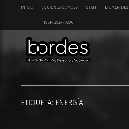
Revista
S
INICIO
¿QUIENES SOMOS?
STAFF
EFEMÉRIDES
Bordes
k
site
i
ISSN 2524-9290
navigation
p
t
o
c
o
n
t
e
n
t
ETIQUETA: ENERGÍA