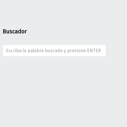
M
I
E
N
Buscador
T
O
¿
Search
Q
U
O
V
A
D
I
S
,
Y
P