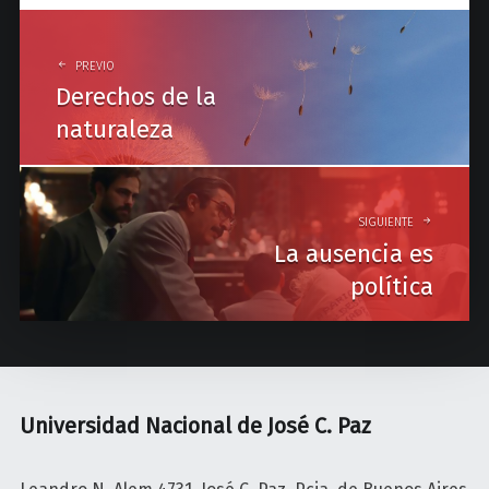
P
o
PREVIO
Derechos de la
s
naturaleza
t
n
a
SIGUIENTE
La ausencia es
v
política
i
g
a
t
Universidad Nacional de José C. Paz
i
o