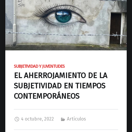
d
N
a
c
i
o
n
a
l
SUBJETIVIDAD Y JUVENTUDES
d
EL AHERROJAMIENTO DE LA
e
J
SUBJETIVIDAD EN TIEMPOS
o
CONTEMPORÁNEOS
s
é
C
4 octubre, 2022
Artículos
P
a