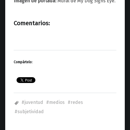
Imagen de portada:
Mural de My Dog Sighs Eye.
Comentarios:
Compártelo:
juventud
medios
redes
subjetividad