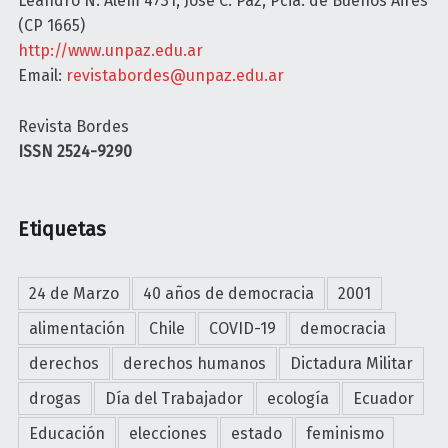
Leandro N. Alem 4731, José C. Paz, Pcia. de Buenos Aires
(CP 1665)
n
http://www.unpaz.edu.ar
Email:
revistabordes@unpaz.edu.ar
Revista Bordes
ISSN 2524-9290
Etiquetas
24 de Marzo
40 años de democracia
2001
alimentación
Chile
COVID-19
democracia
derechos
derechos humanos
Dictadura Militar
drogas
Día del Trabajador
ecología
Ecuador
Educación
elecciones
estado
feminismo