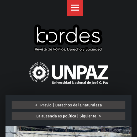
Revista
S
Bordes
k
site
i
navigation
p
t
o
c
o
U
n
n
t
i
e
v
n
e
t
r
<- Previo | Derechos de la naturaleza
s
i
La ausencia es política | Siguiente ->
d
a