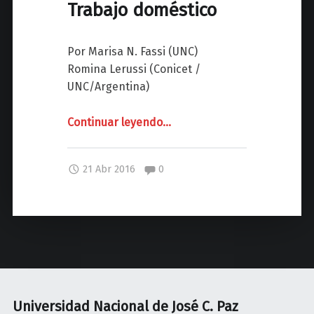
u
Trabajo doméstico
i
m
Por Marisa N. Fassi (UNC)
a
Romina Lerussi (Conicet /
g
UNC/Argentina)
e
n
Continuar leyendo
"
…
y
D
s
Í
e
Comentarios:
21 Abr 2016
0
A
m
D
e
E
j
L
a
T
n
R
z
A
a
B
"
Universidad Nacional de José C. Paz