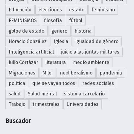
l
/
Educación
elecciones
estado
feminismo
T
FEMINISMOS
filosofía
fútbol
r
a
golpe de estado
género
historia
b
Horacio González
Iglesia
igualdad de género
a
Inteligencia artificial
juicio a las juntas militares
j
o
Julio Cortázar
literatura
medio ambiente
d
Migraciones
Milei
neoliberalismo
pandemia
o
m
política
que se vayan todos
redes sociales
é
salud
Salud mental
sistema carcelario
s
Trabajo
trimestrales
Universidades
t
i
Buscador
c
o