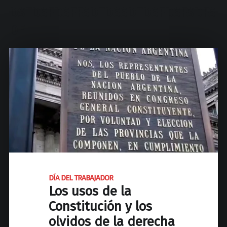
d
DSFDSFDSFFSDFDSSDFDSFDSFSDFS
N
a
DF
c
i
o
n
a
l
d
e
J
o
s
DÍA DEL TRABAJADOR
é
Los usos de la
C
Constitución y los
P
a
olvidos de la derecha