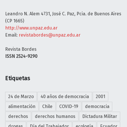
A
J
Leandro N. Alem 4731, José C. Paz, Pcia. de Buenos Aires
A
(CP 1665)
D
http://www.unpaz.edu.ar
O
Email:
revistabordes@unpaz.edu.ar
R
T
Revista Bordes
r
ISSN 2524-9290
a
b
a
Etiquetas
j
o
s
24 de Marzo
40 años de democracia
2001
e
alimentación
Chile
COVID-19
democracia
x
u
derechos
derechos humanos
Dictadura Militar
a
drogas
Día del Trabajador
ecología
Ecuador