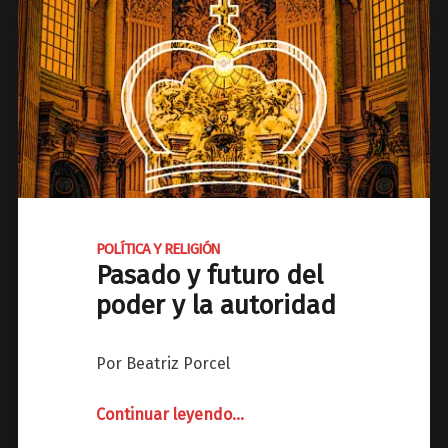
F
Í
M
E
R
O
P
E
R
D
POLÍTICA Y RELIGIÓN
U
Pasado y futuro del
R
poder y la autoridad
A
B
L
Por Beatriz Porcel
E
.
Continuar leyendo
"
…
G
P