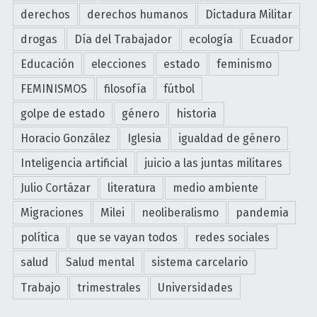
e
derechos
derechos humanos
Dictadura Militar
o
l
s
drogas
Día del Trabajador
ecología
Ecuador
p
e
o
Educación
elecciones
estado
feminismo
n
d
t
FEMINISMOS
filosofía
fútbol
e
e
r
golpe de estado
género
historia
n
"
Horacio González
Iglesia
igualdad de género
d
i
Inteligencia artificial
juicio a las juntas militares
e
Julio Cortázar
literatura
medio ambiente
n
d
Migraciones
Milei
neoliberalismo
pandemia
o
política
que se vayan todos
redes sociales
l
salud
Salud mental
sistema carcelario
a
p
Trabajo
trimestrales
Universidades
o