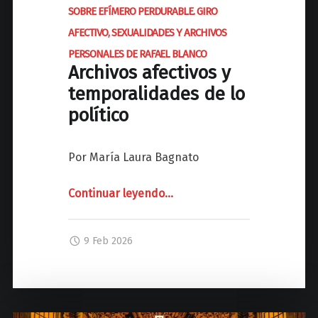
SOBRE EFÍMERO PERDURABLE. GIRO
O
AFECTIVO, SEXUALIDADES Y ARCHIVOS
L
Í
PERSONALES DE RAFAEL BLANCO
Archivos afectivos y
T
I
temporalidades de lo
C
político
A
L
o
Por María Laura Bagnato
s
p
Continuar leyendo
"
…
e
S
r
O
9 Feb 2026
s
B
a
R
s
E
"
E