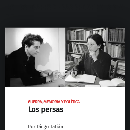
d
DSFDSFDSFFSDFDSSDFDSFDSFSDFS
N
a
DF
c
i
o
n
a
l
d
e
J
o
s
GUERRA, MEMORIA Y POLÍTICA
é
Los persas
C
P
a
Por Diego Tatián