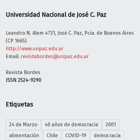
R
Y
Á
Universidad Nacional de José C. Paz
C
V
T
I
Leandro N. Alem 4731, José C. Paz, Pcia. de Buenos Aires
I
O
(CP 1665)
C
L
http://www.unpaz.edu.ar
A
E
Email:
revistabordes@unpaz.edu.ar
A
N
l
C
Revista Bordes
e
I
ISSN 2524-9290
t
A
u
S
r
“
Etiquetas
g
E
i
s
a
t
24 de Marzo
40 años de democracia
2001
s
a
d
alimentación
Chile
COVID-19
democracia
m