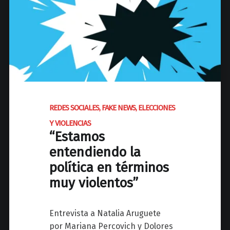
Y
ó
P
g
A
i
S
c
I
o
O
(
N
a
E
n
REDES SOCIALES, FAKE NEWS, ELECCIONES
S
t
C
Y VIOLENCIAS
e
r
“Estamos
l
í
entendiendo la
a
m
s
política en términos
e
p
muy violentos”
n
r
e
ó
s
Entrevista a Natalia Aruguete
x
d
por Mariana Percovich y Dolores
i