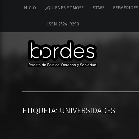
Revista
S
INICIO
¿QUIENES SOMOS?
STAFF
EFEMÉRIDES
Bordes
k
site
i
ISSN 2524-9290
navigation
p
t
o
c
o
n
t
e
n
t
ETIQUETA: UNIVERSIDADES