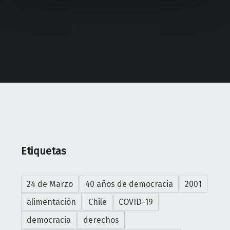
A
i
L
o
A
n
E
e
D
s
U
"
C
A
C
I
Ó
N
Etiquetas
S
U
24 de Marzo
40 años de democracia
2001
P
E
alimentación
Chile
COVID-19
R
democracia
derechos
I