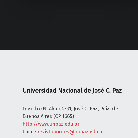
I
S
V
I
E
Ó
R
N
S
Y
I
V
T
I
A
N
R
C
I
U
A
L
M
A
Universidad Nacional de José C. Paz
a
C
r
I
Leandro N. Alem 4731, José C. Paz, Pcia. de
c
Ó
Buenos Aires (CP 1665)
h
N
http://www.unpaz.edu.ar
a
U
Email:
revistabordes@unpaz.edu.ar
m
N