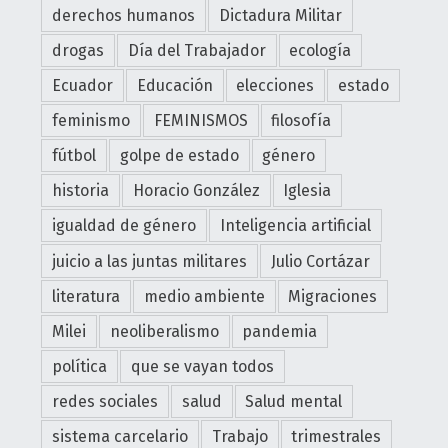
O
derechos humanos
Dictadura Militar
R
drogas
Día del Trabajador
ecología
L
a
Ecuador
Educación
elecciones
estado
U
feminismo
FEMINISMOS
filosofía
n
i
fútbol
golpe de estado
género
v
historia
Horacio González
Iglesia
e
igualdad de género
Inteligencia artificial
r
s
juicio a las juntas militares
Julio Cortázar
i
literatura
medio ambiente
Migraciones
d
a
Milei
neoliberalismo
pandemia
d
política
que se vayan todos
d
redes sociales
salud
Salud mental
e
s
sistema carcelario
Trabajo
trimestrales