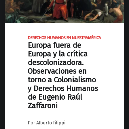
C
H
O
S
H
DERECHOS HUMANOS EN NUESTRAMÉRICA
U
Europa fuera de
M
Europa y la crítica
A
descolonizadora.
N
O
Observaciones en
S
torno a Colonialismo
H
y Derechos Humanos
a
c
de Eugenio Raúl
i
Zaffaroni
a
e
Por Alberto Filippi
l