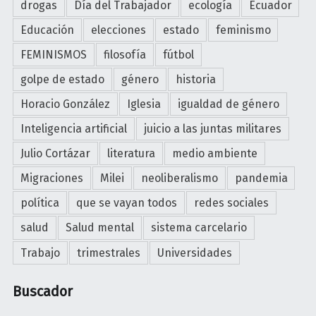
drogas
Día del Trabajador
ecología
Ecuador
a
m
d
s
n
o
Educación
elecciones
estado
feminismo
u
H
t
y
r
u
FEMINISMOS
filosofía
fútbol
i
D
a
m
i
golpe de estado
género
historia
e
s
a
n
r
?
n
Horacio González
Iglesia
igualdad de género
m
e
"
o
Inteligencia artificial
juicio a las juntas militares
i
c
s
g
h
Julio Cortázar
literatura
medio ambiente
e
r
o
n
Migraciones
Milei
neoliberalismo
pandemia
a
s
C
n
política
que se vayan todos
redes sociales
H
o
t
u
l
salud
Salud mental
sistema carcelario
e
m
o
Trabajo
trimestrales
Universidades
s
a
m
"
n
b
Buscador
o
i
s
a