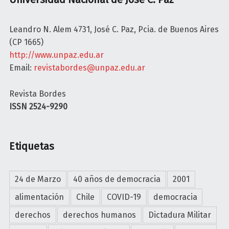
e
I
r
I
n
G
e
N
Leandro N. Alem 4731, José C. Paz, Pcia. de Buenos Aires
t
R
c
A
(CP 1665)
o
A
h
D
http://www.unpaz.edu.ar
r
C
o
e
Email:
revistabordes@unpaz.edu.ar
n
I
s
f
o
O
h
e
Revista Bordes
a
N
u
n
ISSN 2524-9290
C
E
m
d
o
S
a
e
U
l
n
r
Etiquetas
n
o
o
D
a
n
s
e
C
i
e
r
24 de Marzo
40 años de democracia
2001
o
a
n
e
alimentación
Chile
COVID-19
democracia
r
l
H
c
t
i
o
h
derechos
derechos humanos
Dictadura Militar
e
s
n
o