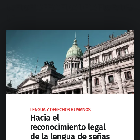
d
DSFDSFDSFFSDFDSSDFDSFDSFSDFS
N
a
DF
c
i
o
n
a
l
d
e
J
o
s
LENGUA Y DERECHOS HUMANOS
é
Hacia el
C
reconocimiento legal
P
a
de la lengua de señas