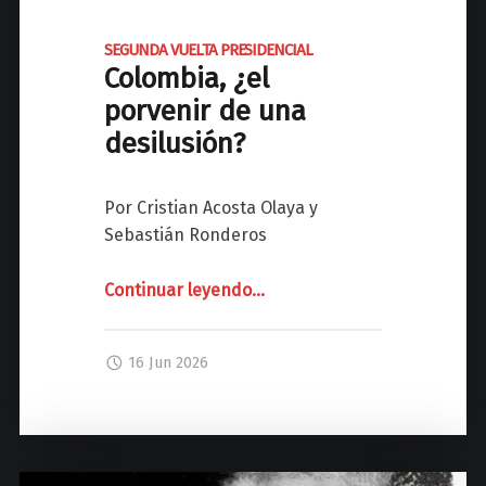
O
SEGUNDA VUELTA PRESIDENCIAL
M
Colombia, ¿el
B
porvenir de una
I
desilusión?
A
L
a
Por Cristian Acosta Olaya y
t
Sebastián Ronderos
r
a
Continuar leyendo
"
…
n
s
S
i
E
16 Jun 2026
c
G
i
U
ó
N
n
D
i
A