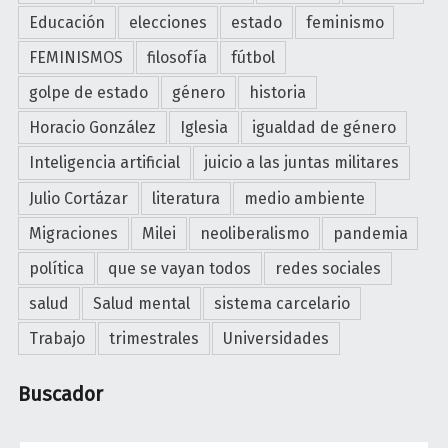
N
a
Educación
elecciones
estado
feminismo
O
s
A
FEMINISMOS
filosofía
fútbol
r
L
o
golpe de estado
género
historia
C
j
Horacio González
Iglesia
igualdad de género
A
a
M
Inteligencia artificial
juicio a las juntas militares
s
B
"
Julio Cortázar
literatura
medio ambiente
I
O
Migraciones
Milei
neoliberalismo
pandemia
"
política
que se vayan todos
redes sociales
salud
Salud mental
sistema carcelario
Trabajo
trimestrales
Universidades
Buscador