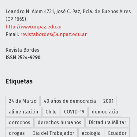
O
a
I
M
Leandro N. Alem 4731, José C. Paz, Pcia. de Buenos Aires
r
A
B
(CP 1665)
E
l
I
http://www.unpaz.edu.ar
s
a
A
Email:
revistabordes@unpaz.edu.ar
a
p
U
s
a
N
Revista Bordes
d
t
S
ISSN 2524-9290
e
r
I
l
i
N
g
a
U
Etiquetas
a
"
O
d
S
a
O
24 de Marzo
40 años de democracia
2001
s
C
l
alimentación
Chile
COVID-19
democracia
A
í
derechos
derechos humanos
Dictadura Militar
M
n
I
drogas
Día del Trabajador
ecología
Ecuador
e