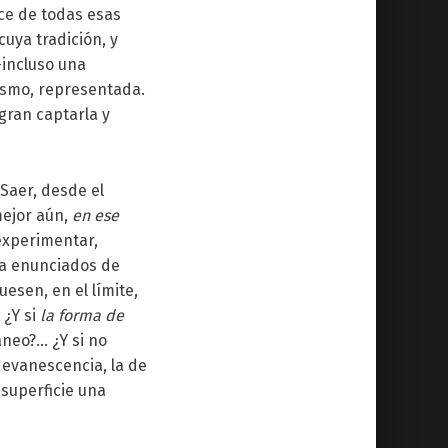
nce de todas esas
cuya tradición, y
-incluso una
mismo, representada.
gran captarla y
Saer, desde el
mejor aún,
en ese
 experimentar,
nca enunciados de
esen, en el límite,
 ¿Y si
la forma de
áneo?… ¿Y si no
 evanescencia, la de
 superficie una