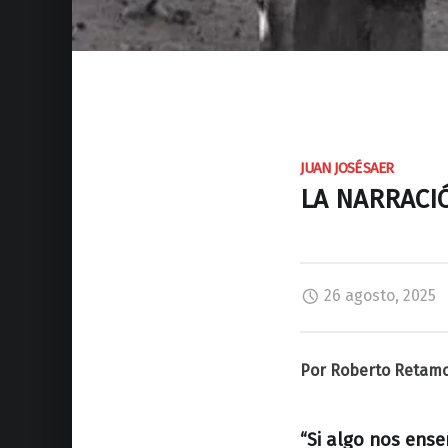
JUAN JOSÉ SAER
LA NARRACI
26 agosto, 2025
Por Roberto Retam
“Si algo nos ens