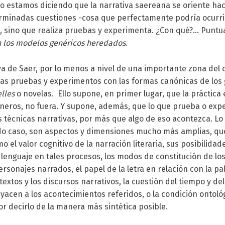
no estamos diciendo que la narrativa saereana se oriente hac
rminadas cuestiones -cosa que perfectamente podría ocurrir
-, sino que realiza pruebas y experimenta. ¿Con qué?… Puntu
 los modelos genéricos heredados
.
iva de Saer, por lo menos a nivel de una importante zona del 
as pruebas y experimentos con las formas canónicas de los 
elles
o novelas. Ello supone, en primer lugar, que la práctica e
neros, no fuera. Y supone, además, que lo que prueba o exp
as técnicas narrativas, por más que algo de eso acontezca. L
do caso, son aspectos y dimensiones mucho más amplias, q
o el valor cognitivo de la narración literaria, sus posibilida
 lenguaje en tales procesos, los modos de constitución de lo
ersonajes narrados, el papel de la letra en relación con la pal
textos y los discursos narrativos, la cuestión del tiempo y d
acen a los acontecimientos referidos, o la condición ontológ
r decirlo de la manera más sintética posible.