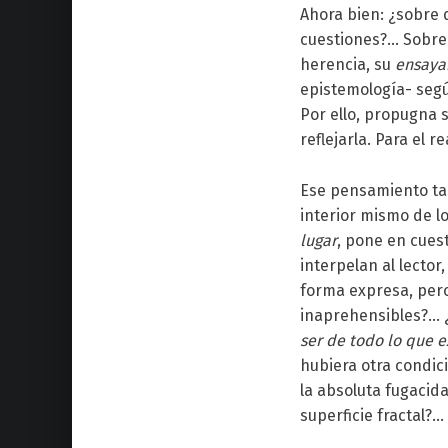
Ahora bien: ¿sobre q
cuestiones?… Sobre u
herencia, su
ensaya
epistemología- segú
Por ello, propugna 
reflejarla. Para el r
Ese pensamiento tau
interior mismo de l
lugar
, pone en cues
interpelan al lector
forma expresa, pero
inaprehensibles?… ¿
ser
de todo lo que e
hubiera otra condici
la absoluta fugacida
superficie fractal?