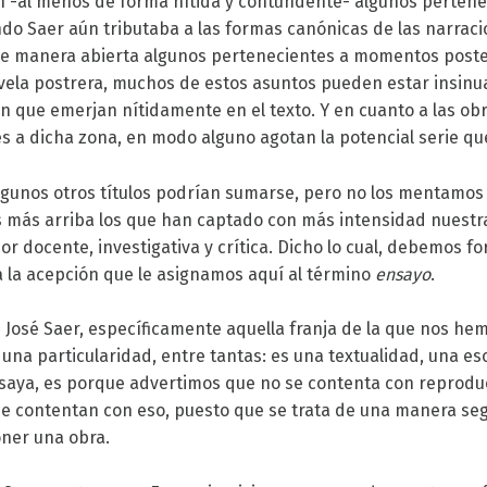
 -al menos de forma nítida y contundente- algunos pertene
do Saer aún tributaba a las formas canónicas de las narracio
e manera abierta algunos pertenecientes a momentos poste
ela postrera, muchos de estos asuntos pueden estar insinua
in que emerjan nítidamente en el texto. Y en cuanto a las o
 a dicha zona, en modo alguno agotan la potencial serie qu
gunos otros títulos podrían sumarse, pero no los mentamos
más arriba los que han captado con más intensidad nuestra 
bor docente, investigativa y crítica. Dicho lo cual, debemos 
 a la acepción que le asignamos aquí al término
ensayo
.
an José Saer, específicamente aquella franja de la que nos h
una particularidad, entre tantas: es una textualidad, una es
saya, es porque advertimos que no se contenta con reprodu
se contentan con eso, puesto que se trata de una manera seg
ner una obra.