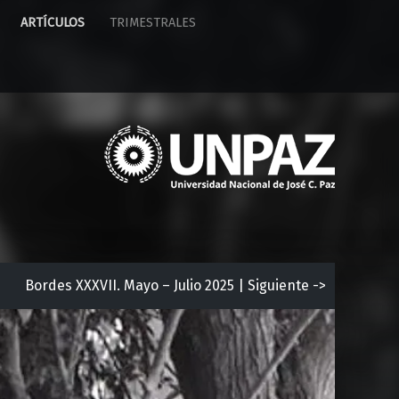
ARTÍCULOS
TRIMESTRALES
U
n
i
v
e
r
s
i
Bordes XXXVII. Mayo – Julio 2025 | Siguiente ->
d
a
d
N
a