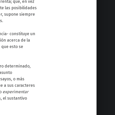
frenta; que, en vez
te las posibilidades
aer, supone siempre
s.
ncia- constituye un
ión acerca de la
n que esto se
ro determinado,
 asunto
nsayos, o más
ue a sus caracteres
o
experimentar
, el sustantivo