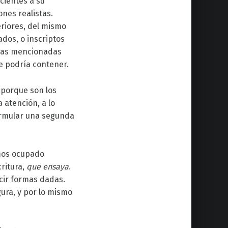
cientes a su
nes realistas.
riores, del mismo
dos, o inscriptos
bras mencionadas
e podría contener.
 porque son los
atención, a lo
formular una segunda
emos ocupado
critura,
que
ensaya
.
cir formas dadas.
ura, y por lo mismo