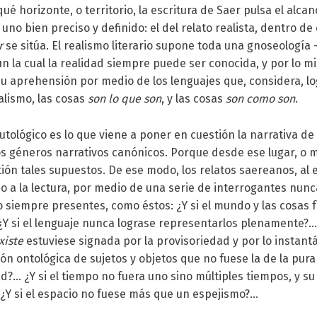
ué horizonte, o territorio, la escritura de Saer pulsa el alca
no bien preciso y definido: el del relato realista, dentro de 
r
se sitúa. El realismo literario supone toda una gnoseología 
n la cual la realidad siempre puede ser conocida, y por lo 
su aprehensión por medio de los lenguajes que, considera, lo
ealismo, las cosas
son lo que son
, y las cosas
son como son
.
tológico es lo que viene a poner en cuestión la narrativa de 
os géneros narrativos canónicos. Porque desde ese lugar, o 
tión tales supuestos. De ese modo, los relatos saereanos, al
, o a la lectura, por medio de una serie de interrogantes nu
 siempre presentes, como éstos: ¿Y si el mundo y las cosas fu
Y si el lenguaje nunca lograse representarlos plenamente?…
xiste
estuviese signada por la provisoriedad y por lo instant
ón ontológica de sujetos y objetos que no fuese la de la pura
d?… ¿Y si el tiempo no fuera uno sino múltiples tiempos, y su
… ¿Y si el espacio no fuese más que un espejismo?…