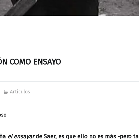
ÓN COMO ENSAYO
Artículos
oso
eña
el
ensayar
de Saer, es que ello no es más -pero 