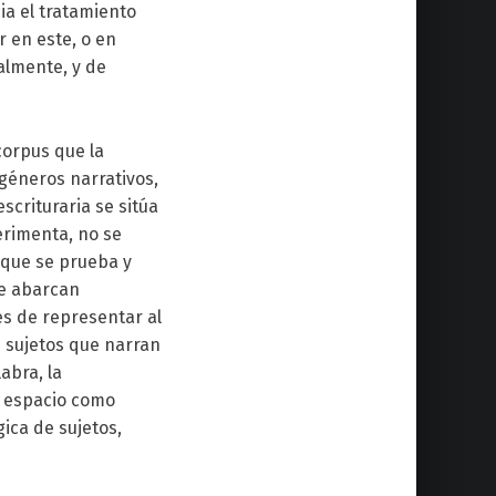
ia el tratamiento
 en este, o en
almente, y de
corpus que la
géneros narrativos,
scrituraria se sitúa
erimenta, no se
o que se prueba y
ue abarcan
des de representar al
s sujetos que narran
abra, la
el espacio como
ica de sujetos,