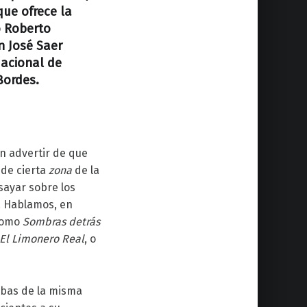
que ofrece la
io Roberto
n José Saer
Nacional de
Bordes.
en advertir de que
 de cierta
zona
de la
sayar sobre los
. Hablamos, en
 como
Sombras detrás
El Limonero Real
, o
ebas de la misma