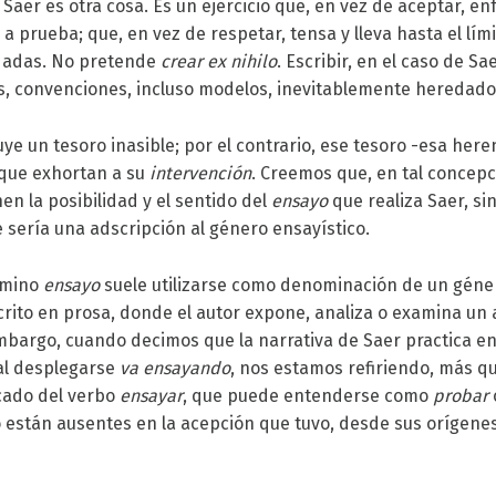
e Saer es otra cosa. Es un ejercicio que, en vez de aceptar, en
a prueba; que, en vez de respetar, tensa y lleva hasta el lími
dadas. No pretende
crear ex nihilo
. Escribir, en el caso de S
es, convenciones, incluso modelos, inevitablemente heredado
uye un tesoro inasible; por el contrario, ese tesoro -esa here
que exhortan a su
intervención
. Creemos que, en tal concepc
nen la posibilidad y el sentido del
ensayo
que realiza Saer, si
 sería una adscripción al género ensayístico.
érmino
ensayo
suele utilizarse como denominación de un géne
scrito en prosa, donde el autor expone, analiza o examina un
bargo, cuando decimos que la narrativa de Saer practica e
al desplegarse
va ensayando
, nos estamos refiriendo, más q
icado del verbo
ensayar
, que puede entenderse como
probar
o están ausentes en la acepción que tuvo, desde sus orígenes