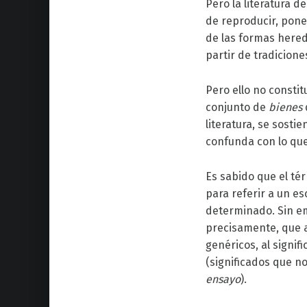
Pero la literatura d
de reproducir, pone 
de las formas here
partir de tradicion
Pero ello no constit
conjunto de
bienes
literatura, se sostie
confunda con lo que
Es sabido que el t
para referir a un e
determinado. Sin em
precisamente, que 
genéricos, al signif
(significados que n
ensayo
).