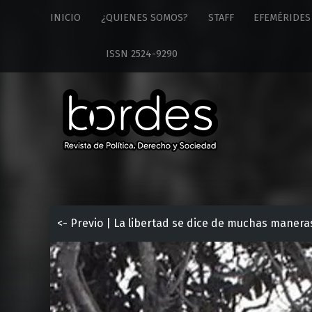
Revista
S
INICIO
¿QUIENES SOMOS?
STAFF
EFEMÉRIDES
Bordes
k
site
i
ISSN 2524-9290
navigation
p
t
o
c
o
n
t
e
n
t
<- Previo | La libertad se dice de muchas manera