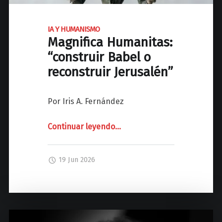
F
I
IA Y HUMANISMO
C
Magnifica Humanitas:
A
C
“construir Babel o
o
reconstruir Jerusalén”
n
u
Por Iris A. Fernández
n
a
Continuar leyendo
"
…
s
o
I
l
A
19 Jun 2026
a
Y
c
H
i
U
e
M
n
A