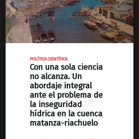
S
d
E
e
N
r
C
e
O
c
L
h
O
o
POLÍTICA CIENTÍFICA
M
s
Con una sola ciencia
B
"
no alcanza. Un
I
abordaje integral
A
L
ante el problema de
a
la inseguridad
t
hídrica en la cuenca
r
a
matanza-riachuelo
n
s