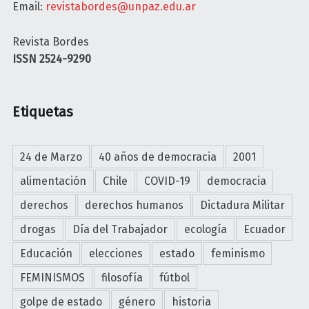
Email:
revistabordes@unpaz.edu.ar
L
I
Revista Bordes
N
ISSN 2524-9290
A
F
I
Etiquetas
F
A
2
24 de Marzo
40 años de democracia
2001
0
alimentación
Chile
COVID-19
democracia
2
6
derechos
derechos humanos
Dictadura Militar
F
drogas
Día del Trabajador
ecología
Ecuador
ú
t
Educación
elecciones
estado
feminismo
b
FEMINISMOS
filosofía
fútbol
o
l
golpe de estado
género
historia