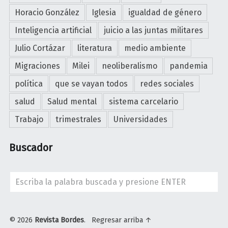
,
Horacio González
Iglesia
igualdad de género
p
Inteligencia artificial
juicio a las juntas militares
o
l
Julio Cortázar
literatura
medio ambiente
í
Migraciones
Milei
neoliberalismo
pandemia
t
i
política
que se vayan todos
redes sociales
c
salud
Salud mental
sistema carcelario
a
Trabajo
trimestrales
Universidades
y
s
Buscador
o
c
i
Search
e
d
a
© 2026
Revista Bordes
.
Regresar arriba ↑
d