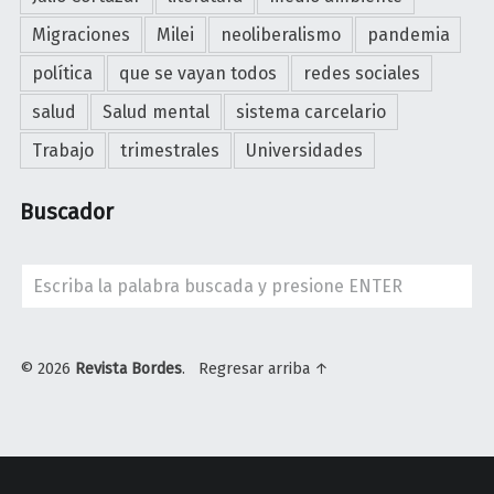
Migraciones
Milei
neoliberalismo
pandemia
política
que se vayan todos
redes sociales
salud
Salud mental
sistema carcelario
Trabajo
trimestrales
Universidades
Buscador
Search
© 2026
Revista Bordes
.
Regresar arriba ↑
U
n
i
v
e