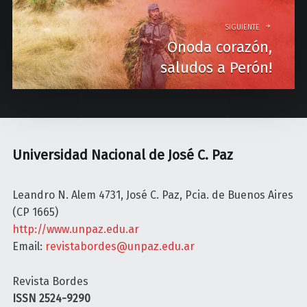
v
i
SIGUIENTE
Onoda corazón,
g
saludos a Perón!
a
t
i
o
Universidad Nacional de José C. Paz
n
Leandro N. Alem 4731, José C. Paz, Pcia. de Buenos Aires
(CP 1665)
http://www.unpaz.edu.ar
Email:
revistabordes@unpaz.edu.ar
Revista Bordes
ISSN 2524-9290