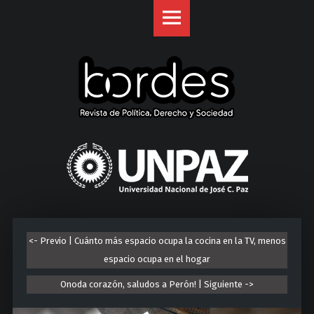
Revista
S
Bordes
k
site
i
navigation
p
t
o
c
o
U
n
n
t
i
e
v
n
e
t
r
<- Previo | Cuánto más espacio ocupa la cocina en la TV, menos
s
espacio ocupa en el hogar
i
d
Onoda corazón, saludos a Perón! | Siguiente ->
a