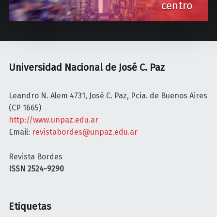
centro
i
g
a
t
Universidad Nacional de José C. Paz
i
o
Leandro N. Alem 4731, José C. Paz, Pcia. de Buenos Aires
(CP 1665)
n
http://www.unpaz.edu.ar
Email:
revistabordes@unpaz.edu.ar
Revista Bordes
ISSN 2524-9290
Etiquetas