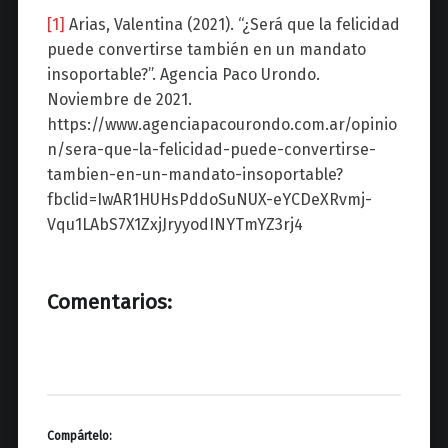
[1]
Arias, Valentina (2021). “¿Será que la felicidad
puede convertirse también en un mandato
insoportable?”. Agencia Paco Urondo.
Noviembre de 2021.
https://www.agenciapacourondo.com.ar/opinio
n/sera-que-la-felicidad-puede-convertirse-
tambien-en-un-mandato-insoportable?
fbclid=IwAR1HUHsPddoSuNUX-eYCDeXRvmj-
Vqu1LAbS7X1ZxjJryyodINYTmYZ3rj4
Comentarios:
Compártelo: