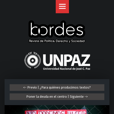
Revista
S
Bordes
k
site
i
navigation
p
t
o
c
o
U
n
n
t
i
e
v
n
e
t
r
<- Previo | ¿Para quiénes producimos textos?
s
i
Poner la deuda en el centro | Siguiente ->
d
a