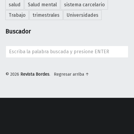
salud
Salud mental
sistema carcelario
Trabajo
trimestrales
Universidades
Buscador
Search
© 2026
Revista Bordes
.
Regresar arriba ↑
U
n
i
v
e
r
s
i
d
a