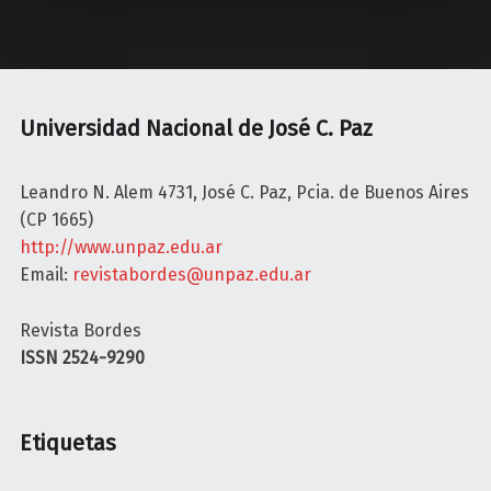
B
e
E
e
R
l
A
m
L
e
Universidad Nacional de José C. Paz
I
r
S
c
Leandro N. Alem 4731, José C. Paz, Pcia. de Buenos Aires
M
a
(CP 1665)
O
d
http://www.unpaz.edu.ar
C
o
Email:
revistabordes@unpaz.edu.ar
O
d
N
e
Revista Bordes
T
t
ISSN 2524-9290
R
r
A
a
D
b
Etiquetas
E
a
M
j