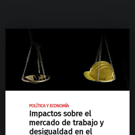
d
DSFDSFDSFFSDFDSSDFDSFDSFSDFS
N
a
DF
c
i
o
n
a
l
d
e
J
o
s
POLÍTICA Y ECONOMÍA
é
Impactos sobre el
C
mercado de trabajo y
P
a
desigualdad en el