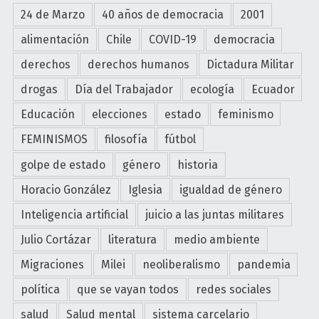
O
o
24 de Marzo
40 años de democracia
2001
C
y
alimentación
Chile
COVID-19
democracia
R
d
A
e
derechos
derechos humanos
Dictadura Militar
C
s
drogas
Día del Trabajador
ecología
Ecuador
I
i
Educación
elecciones
estado
feminismo
A
g
G
u
FEMINISMOS
filosofía
fútbol
o
a
b
golpe de estado
género
historia
l
e
d
Horacio González
Iglesia
igualdad de género
r
a
Inteligencia artificial
juicio a las juntas militares
n
d
a
Julio Cortázar
literatura
medio ambiente
e
r
n
Migraciones
Milei
neoliberalismo
pandemia
m
e
e
política
que se vayan todos
redes sociales
l
d
c
salud
Salud mental
sistema carcelario