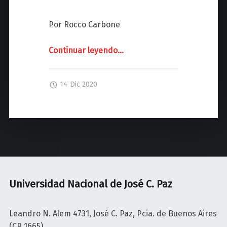
z
Por Rocco Carbone
Continuar leyendo
"
…
H
U
14 Dic 2020
M
A
N
I
S
M
O
S
Universidad Nacional de José C. Paz
e
r
Leandro N. Alem 4731, José C. Paz, Pcia. de Buenos Aires
a
(CP 1665)