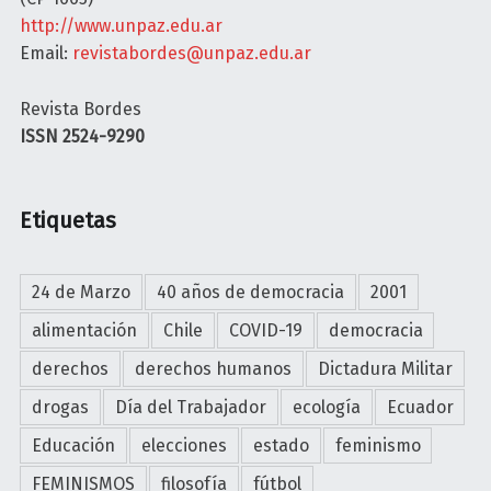
f
http://www.unpaz.edu.ar
i
Email:
revistabordes@unpaz.edu.ar
n
a
Revista Bordes
D
ISSN 2524-9290
á
v
a
Etiquetas
l
o
s
24 de Marzo
40 años de democracia
2001
:
alimentación
Chile
COVID-19
democracia
f
e
derechos
derechos humanos
Dictadura Militar
m
drogas
Día del Trabajador
ecología
Ecuador
i
n
Educación
elecciones
estado
feminismo
i
FEMINISMOS
filosofía
fútbol