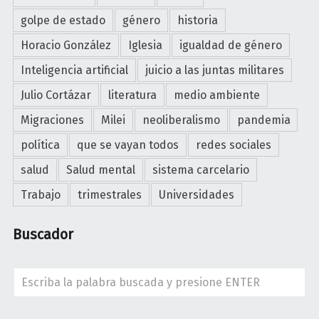
s
m
golpe de estado
género
historia
o
Horacio González
Iglesia
igualdad de género
y
Inteligencia artificial
juicio a las juntas militares
e
d
Julio Cortázar
literatura
medio ambiente
u
Migraciones
Milei
neoliberalismo
pandemia
c
a
política
que se vayan todos
redes sociales
c
salud
Salud mental
sistema carcelario
i
Trabajo
trimestrales
Universidades
ó
n
Buscador
"
Search