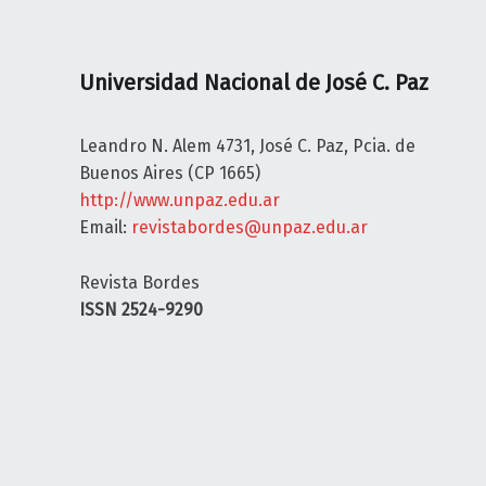
E
N
Universidad Nacional de José C. Paz
L
O
S
Leandro N. Alem 4731, José C. Paz, Pcia. de
B
Buenos Aires (CP 1665)
O
http://www.unpaz.edu.ar
R
Email:
revistabordes@unpaz.edu.ar
D
E
Revista Bordes
S
ISSN 2524-9290
A
l
i
m
e
n
t