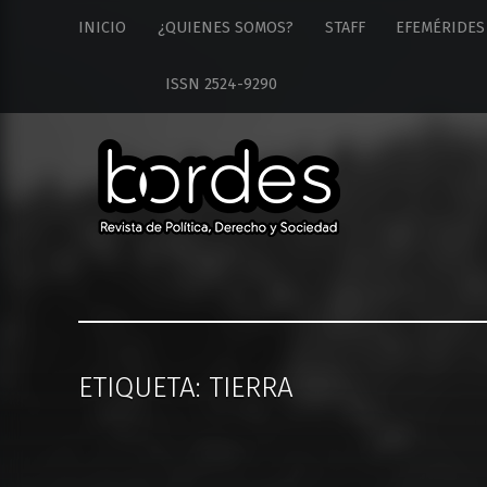
Revista
S
INICIO
¿QUIENES SOMOS?
STAFF
EFEMÉRIDES
Bordes
k
site
i
ISSN 2524-9290
navigation
p
t
o
c
o
n
t
e
n
t
ETIQUETA: TIERRA