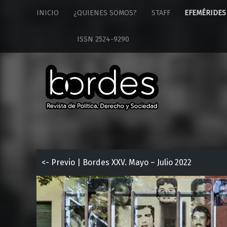
Revista
S
INICIO
¿QUIENES SOMOS?
STAFF
EFEMÉRIDES
Bordes
k
site
i
ISSN 2524-9290
navigation
p
t
o
c
o
n
t
e
n
t
<- Previo | Bordes XXV. Mayo – Julio 2022