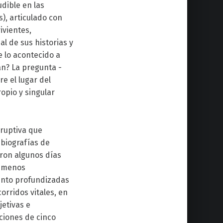
dible en las
), articulado con
ivientes,
l de sus historias y
 lo acontecido a
an? La pregunta -
e el lugar del
opio y singular
sruptiva que
 biografías de
ron algunos días
o menos
ento profundizadas
corridos vitales,
en
jetivas e
aciones de cinco