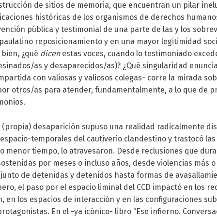
trucción de sitios de memoria, que encuentran un pilar inelu
caciones históricas de los organismos de derechos humanos
ención pública y testimonial de una parte de las y los sobrev
aulatino reposicionamiento y en una mayor legitimidad socia
 bien, ¿qué
dicen
estas voces, cuando lo testimoniado excede
esinados/as y desaparecidos/as)? ¿Qué singularidad enunci
partida con valiosas y valiosos colegas- corre la mirada sobr
r por otros/as para atender, fundamentalmente, a lo que de pr
monios.
a (propia) desaparición supuso una realidad radicalmente di
 espacio-temporales del cautiverio clandestino y trastocó las
o menor tiempo, lo atravesaron. Desde reclusiones que dura
sostenidas por meses o incluso años, desde violencias más 
njunto de detenidas y detenidos hasta formas de avasallami
ero, el paso por el espacio liminal del CCD impact
ó en los re
, en los espacios de interacción y en las configuraciones sub
protagonistas. En el -ya icónico- libro “Ese infierno. Convers