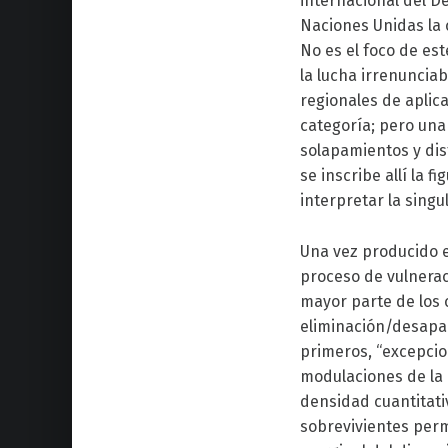
internacional del D
Naciones Unidas la c
No es el foco de es
la lucha irrenuncia
regionales de aplica
categoría; pero una 
solapamientos y dis
se inscribe allí la 
interpretar la singu
Una vez producido e
proceso de vulnerac
mayor parte de los c
eliminación/desapar
primeros, “excepcio
modulaciones de la
densidad cuantitati
sobrevivientes per