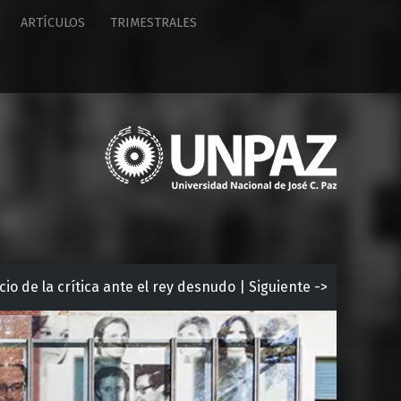
ARTÍCULOS
TRIMESTRALES
U
n
i
v
e
r
s
i
icio de la crítica ante el rey desnudo | Siguiente ->
d
a
d
N
a