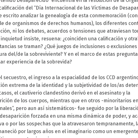
etenido Desaparecido” encuentra en la resolución de la Orga
alificación del “Día Internacional de las Víctimas de Desapa
te escrito analizar la genealogía de esta conmemoración (con
ble de organismos de derechos humanos), los diferentes con
ción, ni los debates, acuerdos o tensiones que atraviesan to
inquietud insiste, resuena: ¿coinciden una calificación y otr
tancias se traman? ¿Qué juegos de inclusiones o exclusion
figura del/de la sobreviviente? Y en el marco de estas pregunta
lar experiencia de la sobrevida?
l secuestro, el ingreso a la espacialidad de los CCD argenti
ión extrema de la identidad y la subjetividad de los/as deten
asos, el cautiverio clandestino derivó en el asesinato y la
ición de los cuerpos, mientras que en otros -minoritarios en
nales”, pero aun así sistemáticos- fue seguido por la liberac
 desaparición forzada en una misma dinámica de poder, y
ac
va o por las sospechas que la atravesaron tempranamente, la 
maneció por largos años en el imaginario como un emergente