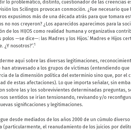
dir lo problemático, distinto, cuestionador de las creencias 
visión los Scilingos provocan conmoción. ¿Fue necesario que 
otros expusimos más de una década atrás para que tomara es
os no nos creyeron? ¿Los aparecidos aparecimos para la so
ón de los HIJOS como realidad humana y organizativa contrib
s polos —se dice—: las Madres y los Hijos.’ Madres e Hijos cert
1
 ¿Y nosotros?”.
derme aquí sobre las diversas legitimaciones, reconocimient
e han atravesado a los grupos de víctimas (entendiendo que 
rcia de la dimensión política del exterminio sino que, por el 
cidad de estas afectaciones). Lo que importa señalar, sin emba
n sobre las y los sobrevivientes determinadas preguntas, 
esos sentidos se irían tensionando, revisando y/o reconfigu
uevas significaciones y legitimaciones.
iegue desde mediados de los años 2000 de un cúmulo diverso 
 (particularmente, el reanudamiento de los juicios por delit