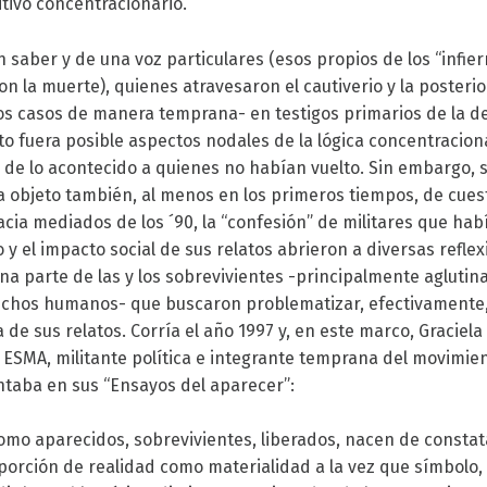
itivo concentracionario.
saber y de una voz particulares (esos propios de los “infiern
on la muerte), quienes atravesaron el cautiverio y la posterio
s casos de manera temprana- en testigos primarios de la de
o fuera posible aspectos nodales de la lógica concentraciona
e lo acontecido a quienes no habían vuelto. Sin embargo, s
a objeto también, al menos en los primeros tiempos, de cue
Hacia mediados de los ´90, la “confesión” de militares que ha
 y el impacto social de sus relatos abrieron a diversas refle
na parte de las y los sobrevivientes -principalmente agluti
chos humanos- que buscaron problematizar, efectivamente, 
a de sus relatos. Corría el año 1997 y, en este marco, Graciela
a ESMA, militante política e integrante temprana del movimi
taba en sus “Ensayos del aparecer”:
como aparecidos, sobrevivientes, liberados, nacen de consta
 porción de realidad como materialidad a la vez que símbolo,