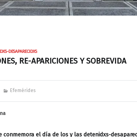
NIDXS-DESAPARECIDXS
NES, RE-APARICIONES Y SOBREVIDA
Efemérides
ona
e conmemora el día de los y las detenidxs-desapareci