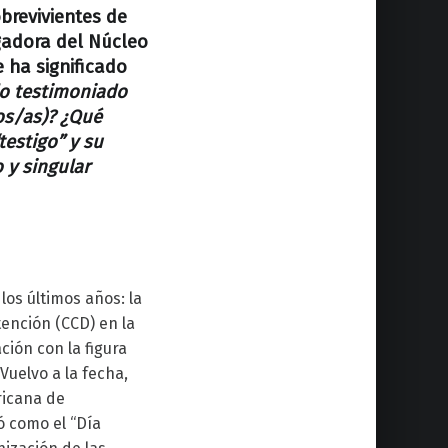
obrevivientes de
igadora del Núcleo
 ha significado
lo testimoniado
os/as)? ¿Qué
testigo” y su
 y singular
los últimos años: la
tención (CCD) en la
ción con la figura
Vuelvo a la fecha,
ricana de
ó como el “Día