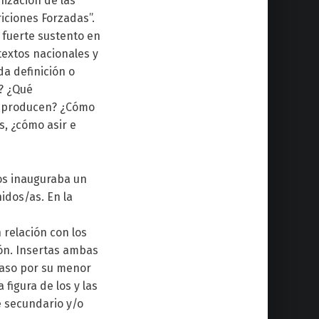
nización de las
riciones Forzadas”.
 fuerte sustento en
textos nacionales y
da definición o
a? ¿Qué
es producen? ¿Cómo
s, ¿cómo asir e
nos inauguraba un
idos/as. En la
 relación con los
ión. Insertas ambas
aso por su menor
figura de los y las
 secundario y/o