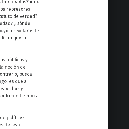
estructuradas? Ante
los represores
tatuto de verdad?
ciedad? ¿Dónde
uyó a revelar este
ifican que la
os públicos y
la noción de
contrario, busca
rgo, es que si
sospechas y
rando -en tiempos
de políticas
os de lesa