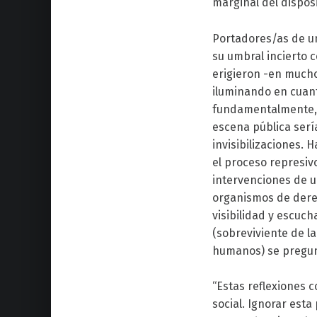
marginal del dispos
Portadores/as de un 
su umbral incierto c
erigieron -en mucho
iluminando en cuant
fundamentalmente, d
escena pública serí
invisibilizaciones. 
el proceso represivo
intervenciones de u
organismos de dere
visibilidad y escuch
(sobreviviente de l
humanos) se pregun
“Estas reflexiones 
social. Ignorar esta