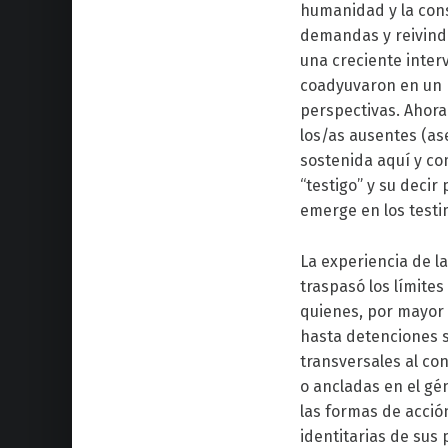
humanidad y la cons
demandas y reivindi
una creciente interv
coadyuvaron en un p
perspectivas. Ahora
los/as ausentes (as
sostenida aquí y com
“testigo” y su deci
emerge en los testi
La experiencia de l
traspasó los límites
quienes, por mayor 
hasta detenciones 
transversales al co
o ancladas en el gén
las formas de acción
identitarias de sus 