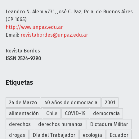
o
n
Leandro N. Alem 4731, José C. Paz, Pcia. de Buenos Aires
(CP 1665)
http://www.unpaz.edu.ar
Email:
revistabordes@unpaz.edu.ar
Revista Bordes
ISSN 2524-9290
Etiquetas
24 de Marzo
40 años de democracia
2001
alimentación
Chile
COVID-19
democracia
derechos
derechos humanos
Dictadura Militar
drogas
Día del Trabajador
ecología
Ecuador