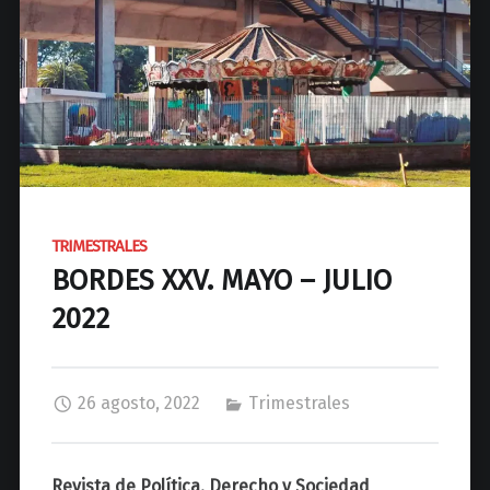
d
N
a
c
i
o
n
a
l
TRIMESTRALES
d
BORDES XXV. MAYO – JULIO
e
J
2022
o
s
é
26 agosto, 2022
Trimestrales
C
P
a
Revista de Política, Derecho y Sociedad