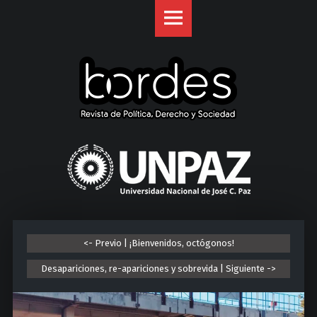
Revista
S
Bordes
k
site
i
navigation
p
t
o
c
o
U
n
n
t
i
e
v
n
e
t
r
<- Previo | ¡Bienvenidos, octógonos!
s
i
Desapariciones, re-apariciones y sobrevida | Siguiente ->
d
a