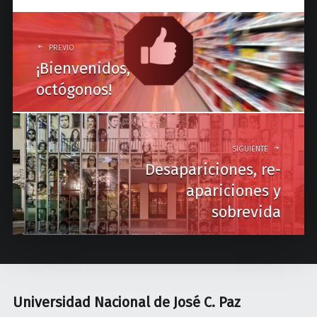
P
o
PREVIO
¡Bienvenidos,
s
octógonos!
t
n
a
SIGUIENTE
Desapariciones, re-
v
apariciones y
i
sobrevida
g
a
t
i
Universidad Nacional de José C. Paz