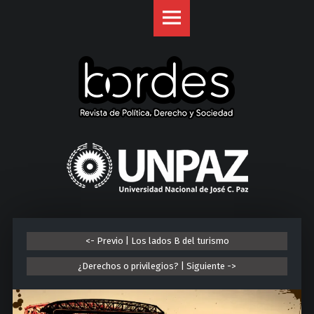
Revista
S
Bordes
k
site
i
navigation
p
t
o
c
o
U
n
n
t
i
e
v
n
e
t
r
<- Previo | Los lados B del turismo
s
i
¿Derechos o privilegios? | Siguiente ->
d
a