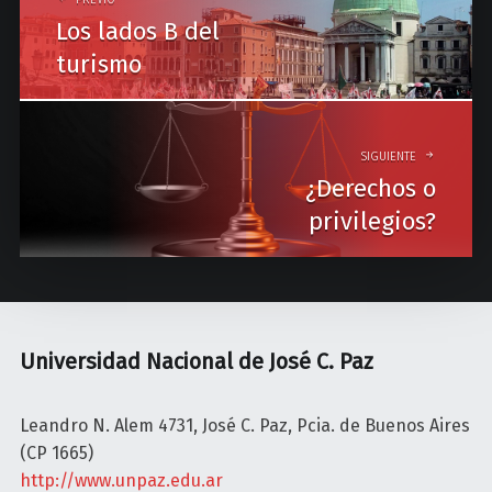
o
Los lados B del
s
turismo
t
n
a
SIGUIENTE
¿Derechos o
v
privilegios?
i
g
a
t
Universidad Nacional de José C. Paz
i
o
Leandro N. Alem 4731, José C. Paz, Pcia. de Buenos Aires
(CP 1665)
n
http://www.unpaz.edu.ar