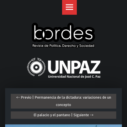
Revista
S
Bordes
k
site
i
navigation
p
t
o
c
o
U
n
n
t
i
e
v
n
e
t
r
<- Previo | Permanencia de la dictadura: variaciones de un
s
concepto
i
d
El palacio y el pantano | Siguiente ->
a