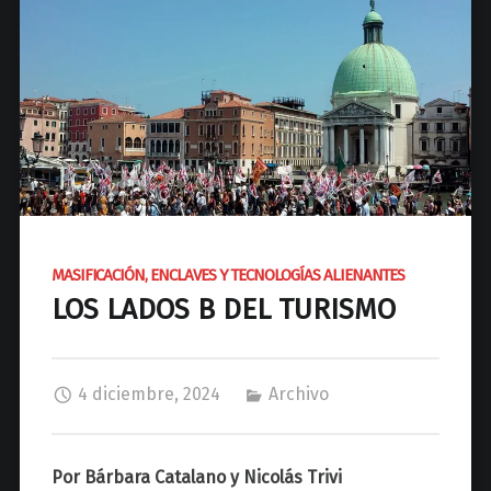
d
N
a
c
i
o
n
a
l
d
MASIFICACIÓN, ENCLAVES Y TECNOLOGÍAS ALIENANTES
e
LOS LADOS B DEL TURISMO
J
o
s
é
4 diciembre, 2024
Archivo
C
P
a
Por Bárbara Catalano y Nicolás Trivi