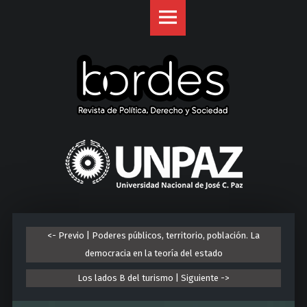
Revista
S
Bordes
k
site
i
navigation
p
t
o
c
o
U
n
n
t
i
e
v
n
e
t
r
<- Previo | Poderes públicos, territorio, población. La
s
democracia en la teoría del estado
i
d
Los lados B del turismo | Siguiente ->
a