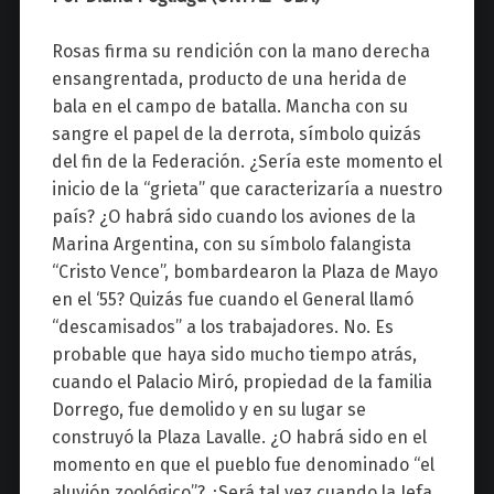
z
Rosas firma su rendición con la mano derecha
ensangrentada, producto de una herida de
bala en el campo de batalla. Mancha con su
sangre el papel de la derrota, símbolo quizás
del fin de la Federación. ¿Sería este momento el
inicio de la “grieta” que caracterizaría a nuestro
país? ¿O habrá sido cuando los aviones de la
Marina Argentina, con su símbolo falangista
“Cristo Vence”, bombardearon la Plaza de Mayo
en el ‘55? Quizás fue cuando el General llamó
“descamisados” a los trabajadores. No. Es
probable que haya sido mucho tiempo atrás,
cuando el Palacio Miró, propiedad de la familia
Dorrego, fue demolido y en su lugar se
construyó la Plaza Lavalle. ¿O habrá sido en el
momento en que el pueblo fue denominado “el
aluvión zoológico”? ¿Será tal vez cuando la Jefa