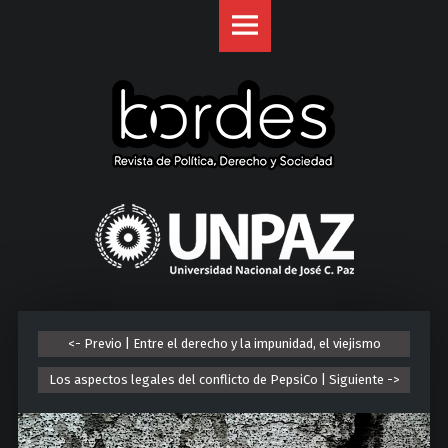
Revista
S
Bordes
k
site
i
navigation
p
t
o
c
o
U
n
n
t
i
e
v
n
e
t
r
<- Previo | Entre el derecho y la impunidad, el viejismo
s
i
Los aspectos legales del conflicto de PepsiCo | Siguiente ->
d
a