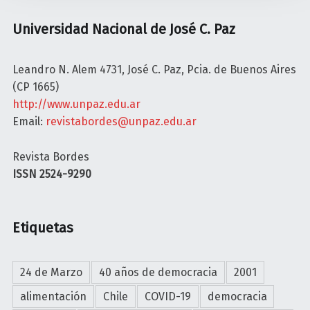
i
o
Universidad Nacional de José C. Paz
n
Leandro N. Alem 4731, José C. Paz, Pcia. de Buenos Aires
(CP 1665)
http://www.unpaz.edu.ar
Email:
revistabordes@unpaz.edu.ar
Revista Bordes
ISSN 2524-9290
Etiquetas
24 de Marzo
40 años de democracia
2001
alimentación
Chile
COVID-19
democracia