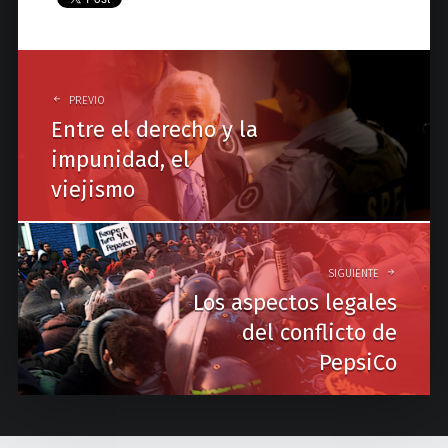
P
o
PREVIO
Entre el derecho y la
s
impunidad, el
t
viejismo
n
a
v
SIGUIENTE
Los aspectos legales
i
del conflicto de
g
PepsiCo
a
t