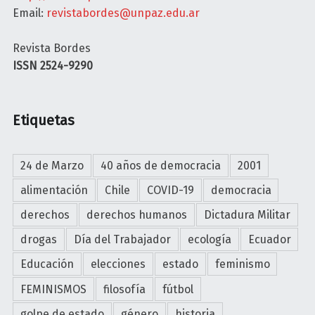
Email:
revistabordes@unpaz.edu.ar
Revista Bordes
ISSN 2524-9290
Etiquetas
24 de Marzo
40 años de democracia
2001
alimentación
Chile
COVID-19
democracia
derechos
derechos humanos
Dictadura Militar
drogas
Día del Trabajador
ecología
Ecuador
Educación
elecciones
estado
feminismo
FEMINISMOS
filosofía
fútbol
golpe de estado
género
historia