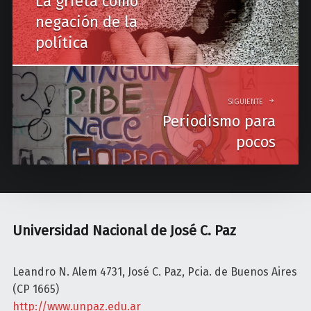
La grieta como
s
negación de la
t
política
n
a
v
SIGUIENTE
Periodismo para
i
pocos
g
a
t
i
Universidad Nacional de José C. Paz
o
n
Leandro N. Alem 4731, José C. Paz, Pcia. de Buenos Aires
(CP 1665)
http://www.unpaz.edu.ar