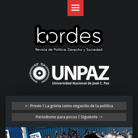
Revista
S
Bordes
k
site
i
navigation
p
t
o
c
o
U
n
n
t
i
e
v
n
e
t
r
<- Previo | La grieta como negación de la política
s
i
Periodismo para pocos | Siguiente ->
d
a