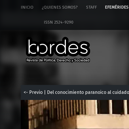
Revista
S
INICIO
¿QUIENES SOMOS?
STAFF
EFEMÉRIDES
Bordes
k
site
i
ISSN 2524-9290
navigation
p
t
o
c
o
n
t
e
n
t
<- Previo | Del conocimiento paranoico al cuidado