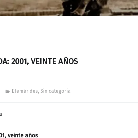
A: 2001, VEINTE AÑOS
Efemérides
,
Sin categoría
a
01, veinte años