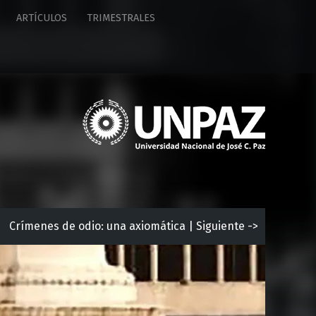
ARTÍCULOS
TRIMESTRALES
U
n
i
v
e
r
s
i
Crímenes de odio: una axiomática | Siguiente ->
d
a
d
N
a