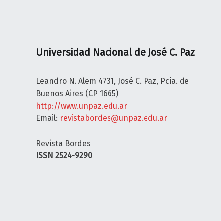
A
D
O
C
Universidad Nacional de José C. Paz
R
Í
T
Leandro N. Alem 4731, José C. Paz, Pcia. de
I
Buenos Aires (CP 1665)
C
http://www.unpaz.edu.ar
O
Email:
revistabordes@unpaz.edu.ar
¿
Q
Revista Bordes
u
ISSN 2524-9290
i
é
n
p
u