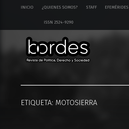
Revista
S
INICIO
¿QUIENES SOMOS?
STAFF
EFEMÉRIDES
Bordes
k
site
i
ISSN 2524-9290
navigation
p
t
o
c
o
n
t
e
n
t
ETIQUETA: MOTOSIERRA